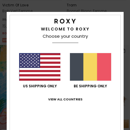
Victim Of Love
Tram
Bob Vert Femme
Bonnet Blanc Femme
48%
63%
30,00 €
35,00 €
15,75 €
13,12 €
WELCOME TO ROXY
BONS PLANS
BONS PLANS
Choose your country
VENTE FLASH 25% EXTRA
VENTE FLASH 25% EXTRA
US SHIPPING ONLY
BE SHIPPING ONLY
VIEW ALL COUNTRIES