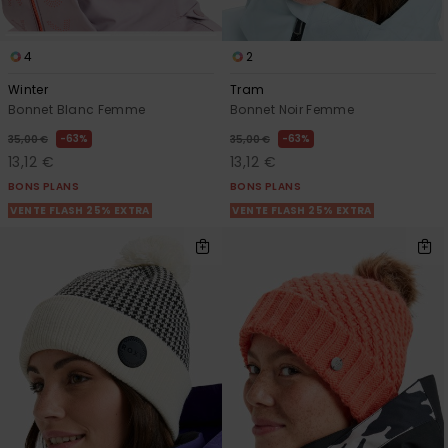
4
2
Winter
Tram
Bonnet Blanc Femme
Bonnet Noir Femme
63%
63%
35,00 €
35,00 €
13,12 €
13,12 €
BONS PLANS
BONS PLANS
VENTE FLASH 25% EXTRA
VENTE FLASH 25% EXTRA