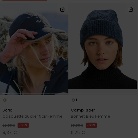
1
1
Sofia
Camp Rider
Casquette trucker Noir Femme
Bonnet Bleu Femme
63%
63%
25,00 €
30,00 €
9,37 €
11,25 €