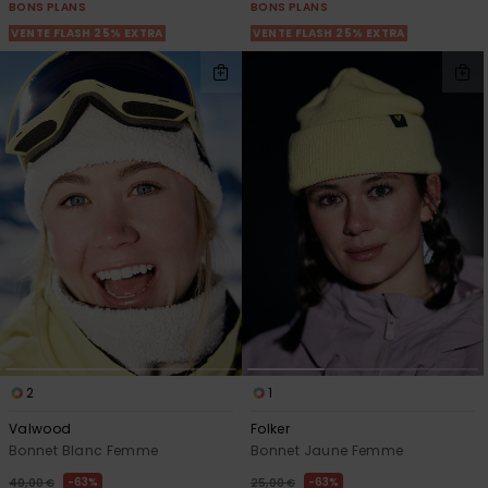
BONS PLANS
BONS PLANS
VENTE FLASH 25% EXTRA
VENTE FLASH 25% EXTRA
2
1
Valwood
Folker
Bonnet Blanc Femme
Bonnet Jaune Femme
63%
63%
40,00 €
25,00 €