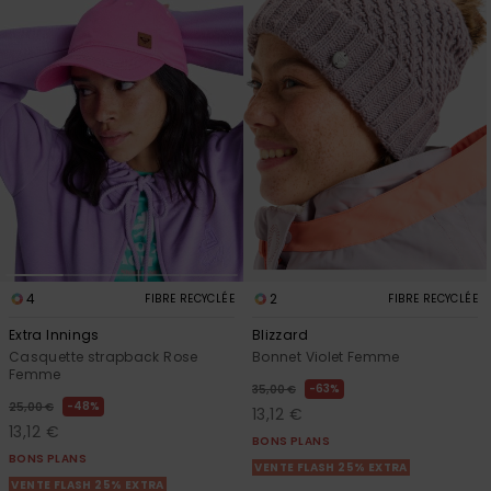
4
2
FIBRE RECYCLÉE
FIBRE RECYCLÉE
Extra Innings
Blizzard
Casquette strapback Rose
Bonnet Violet Femme
Femme
63%
35,00 €
48%
25,00 €
13,12 €
13,12 €
BONS PLANS
BONS PLANS
VENTE FLASH 25% EXTRA
VENTE FLASH 25% EXTRA