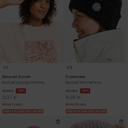
Accessoires
néoprène
Vêtements
Accessoires
Chaussures
1
2
Fitness
Beloved Sunset
Frozenlake
Bonnet Orange Femme
Bonnet Noir Femme
63%
63%
33,00 €
40,00 €
Snow
12,37 €
15,00 €
BONS PLANS
BONS PLANS
Swim
VENTE FLASH 25% EXTRA
VENTE FLASH 25% EXTRA