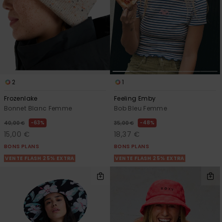
2
1
Frozenlake
Feeling Emby
Bonnet Blanc Femme
Bob Bleu Femme
63%
48%
40,00 €
35,00 €
15,00 €
18,37 €
BONS PLANS
BONS PLANS
VENTE FLASH 25% EXTRA
VENTE FLASH 25% EXTRA