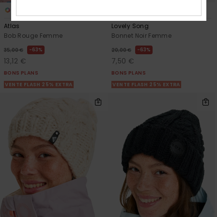
1
1
Atlas
Lovely Song
Bob Rouge Femme
Bonnet Noir Femme
63%
63%
35,00 €
20,00 €
13,12 €
7,50 €
BONS PLANS
BONS PLANS
VENTE FLASH 25% EXTRA
VENTE FLASH 25% EXTRA