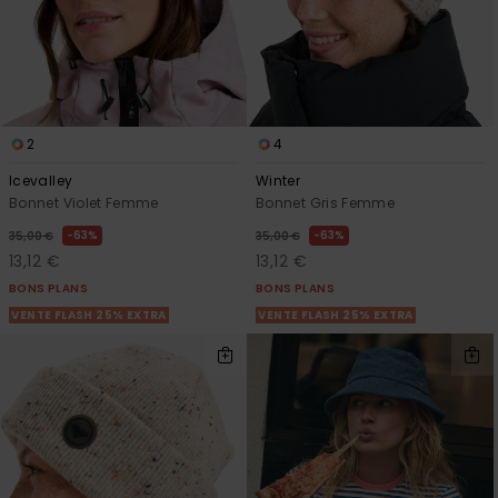
2
4
Icevalley
Winter
Bonnet Violet Femme
Bonnet Gris Femme
63%
63%
35,00 €
35,00 €
13,12 €
13,12 €
BONS PLANS
BONS PLANS
VENTE FLASH 25% EXTRA
VENTE FLASH 25% EXTRA