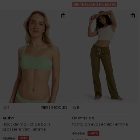
VENTE FLASH 25% EXTRA
1
6
FIBRE RECYCLÉE
Aruba
Oceanside
Haut de maillot de bain
Pantalon évasé Vert Femme
brassière Vert Femme
48%
40,00 €
63%
43,00 €