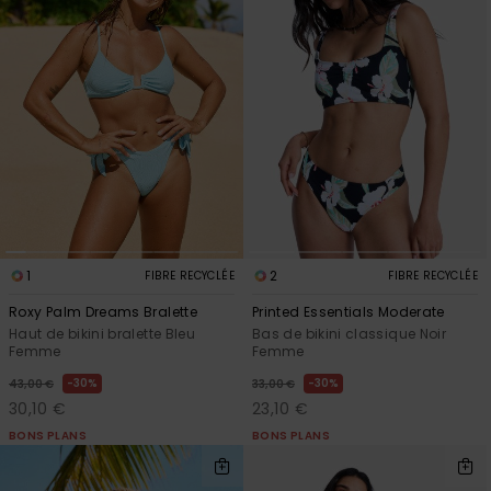
Accessoires
néoprène
Vêtements
Accessoires
Chaussures
1
2
FIBRE RECYCLÉE
FIBRE RECYCLÉE
Fitness
Roxy Palm Dreams Bralette
Printed Essentials Moderate
Haut de bikini bralette Bleu
Bas de bikini classique Noir
Femme
Femme
Snow
30%
30%
43,00 €
33,00 €
30,10 €
23,10 €
Swim
BONS PLANS
BONS PLANS