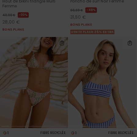
Haut de bikini triangle Multi
Poncho de surf Noir Femme
Femme
48%
60,00 €
30%
40,00 €
31,50 €
28,00 €
BONS PLANS
BONS PLANS
VENTE FLASH 25% EXTRA
1
1
FIBRE RECYCLÉE
FIBRE RECYCLÉE