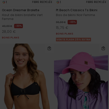
1
1
FIBRE RECYCLÉE
FIBRE RECYCLÉE
Ocean Dreamer Bralette
Pt Beach Classics Ts Bikini
Haut de bikini bralette Vert
Bas de bikini Noir Femme
Femme
48%
30,00 €
30%
40,00 €
15,75 €
28,00 €
BONS PLANS
BONS PLANS
VENTE FLASH 25% EXTRA