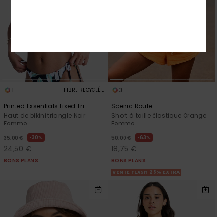
1
3
FIBRE RECYCLÉE
Printed Essentials Fixed Tri
Scenic Route
Haut de bikini triangle Noir
Short à taille élastique Orange
Femme
Femme
30%
63%
35,00 €
50,00 €
24,50 €
18,75 €
BONS PLANS
BONS PLANS
VENTE FLASH 25% EXTRA