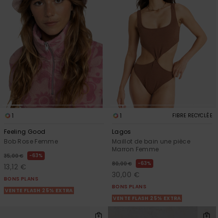
1
1
FIBRE RECYCLÉE
Feeling Good
Lagos
Bob Rose Femme
Maillot de bain une pièce
Marron Femme
63%
35,00 €
63%
80,00 €
13,12 €
30,00 €
BONS PLANS
BONS PLANS
VENTE FLASH 25% EXTRA
VENTE FLASH 25% EXTRA