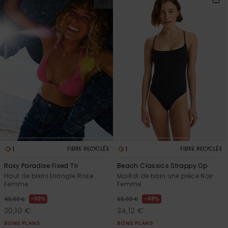
1
1
FIBRE RECYCLÉE
FIBRE RECYCLÉE
Roxy Paradise Fixed Tri
Beach Classics Strappy Op
Haut de bikini triangle Rose
Maillot de bain une pièce Noir
Femme
Femme
30%
48%
43,00 €
65,00 €
30,10 €
34,12 €
BONS PLANS
BONS PLANS