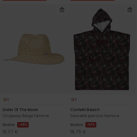
1
1
Sister Of The Moon
Confetti Beach
Chapeau Beige Femme
Serviette poncho Femme
48%
63%
35,00 €
50,00 €
18,37 €
18,75 €