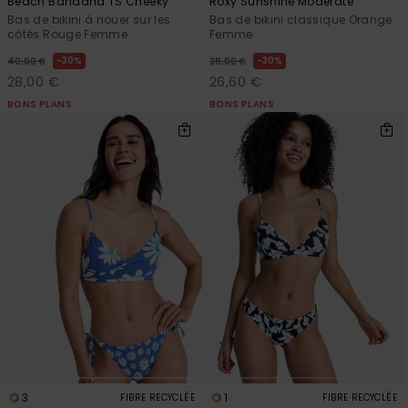
Beach Bandana TS Cheeky
Roxy Sunshine Moderate
Bas de bikini à nouer sur les
Bas de bikini classique Orange
côtés Rouge Femme
Femme
30%
30%
40,00 €
38,00 €
28,00 €
26,60 €
BONS PLANS
BONS PLANS
3
1
FIBRE RECYCLÉE
FIBRE RECYCLÉE