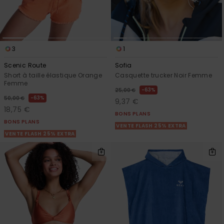
3
1
Scenic Route
Sofia
Short à taille élastique Orange
Casquette trucker Noir Femme
Femme
63%
25,00 €
63%
50,00 €
9,37 €
18,75 €
BONS PLANS
BONS PLANS
VENTE FLASH 25% EXTRA
VENTE FLASH 25% EXTRA