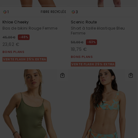
1
3
FIBRE RECYCLÉE
Khloe Cheeky
Scenic Route
Bas de bikini Rouge Femme
Short à taille élastique Bleu
Femme
48%
45,00 €
63%
50,00 €
23,62 €
18,75 €
BONS PLANS
BONS PLANS
VENTE FLASH 25% EXTRA
VENTE FLASH 25% EXTRA