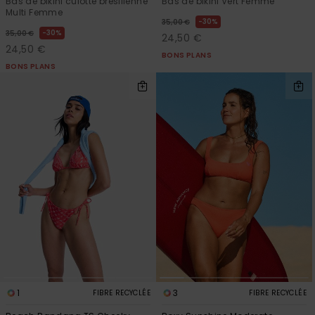
Bas de bikini culotte brésilienne
Bas de bikini Vert Femme
Multi Femme
30%
35,00 €
30%
35,00 €
24,50 €
24,50 €
BONS PLANS
BONS PLANS
1
3
FIBRE RECYCLÉE
FIBRE RECYCLÉE