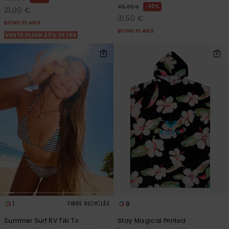
30%
45,00 €
21,00 €
31,50 €
BONS PLANS
BONS PLANS
VENTE FLASH 25% EXTRA
1
8
FIBRE RECYCLÉE
Summer Surf RV Tiki Tri
Stay Magical Printed