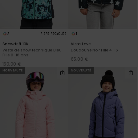
Accessoires
néoprène
Vêtements
3
1
FIBRE RECYCLÉE
Snowdrift 10K
Vista Love
Accessoires
Veste de snow technique Bleu
Doudoune Noir Fille 4-16
Fille 8-16 ans
65,00 €
150,00 €
Chaussures
NOUVEAUTÉ
NOUVEAUTÉ
Fitness
Snow
Swim