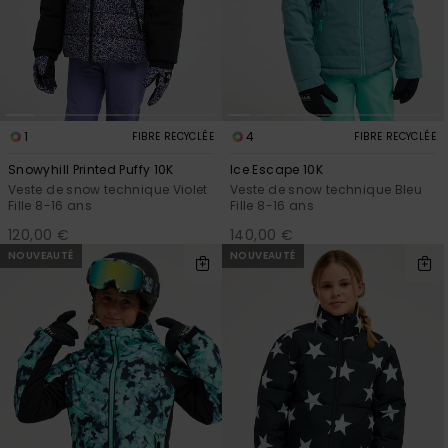
DURABILITÉ
Skateboards
Bain Sport
plus fréquentes
Combis
Cache-cous
et notre
Short &
Surf
Lunettes de
formulaire de
MAGASINS
Pantalon
soleil
contact.
Sacs
Cartables &
techniques
Consulter
CARTE
Shorts
la FAQ
Trousses
Vestes de
1
4
FIBRE RECYCLÉE
FIBRE RECYCLÉE
CADEAU
snow
Accessoires
Snowyhill Printed Puffy 10K
Ice Escape 10K
Jupes
Accessoires
de Snow
Veste de snow technique Violet
Veste de snow technique Bleu
LISTE DE
Pantalon de
Fille 8-16 ans
Fille 8-16 ans
SOUHAITS
snow
120,00 €
140,00 €
NOUVEAUTÉ
NOUVEAUTÉ
Maillots de
bain
Combinaisons
de surf
Lycras &