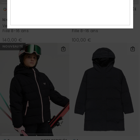
4
3
FIBRE RECYCLÉE
FIBRE RECYCLÉE
Ice Escape 10K
Snowyhill Puffy 10K
Veste de snow technique Bleu
Veste de snow technique Rose
Fille 8-16 ans
Fille 8-16 ans
140,00 €
100,00 €
NOUVEAUTÉ