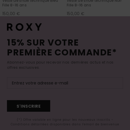
Veste de snow technique Bleu
Veste de snow technique Noir
Fille 8-16 ans
Fille 8-16 ans
150,00 €
150,00 €
15% SUR VOTRE
PREMIÈRE COMMANDE*
Abonnez-vous pour recevoir nos dernières actus et nos
offres exclusives.
S'INSCRIRE
(*) Offre valable en ligne pour les nouveaux inscrits -
Conditions détaillées disponibles dans l'email de bienvenue