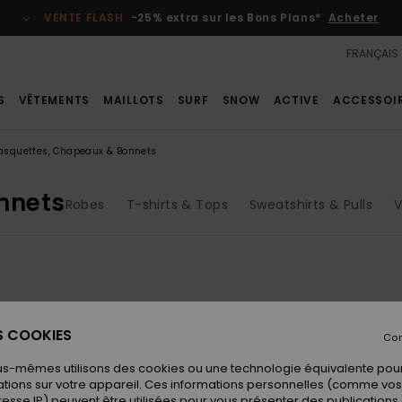
VENTE FLASH
-25% extra sur les Bons Plans*
Acheter
FRANÇAIS
S
VÊTEMENTS
MAILLOTS
SURF
SNOW
ACTIVE
ACCESSOI
asquettes, Chapeaux & Bonnets
nnets
Robes
T-shirts & Tops
Sweatshirts & Pulls
V
ES COOKIES
Con
us-mêmes utilisons des cookies ou une technologie équivalente pour
tions sur votre appareil. Ces informations personnelles (comme v
resse IP) peuvent être utilisées pour vous présenter des publications