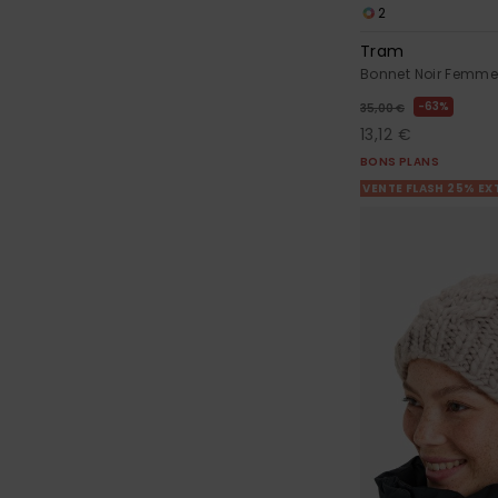
2
Tram
Bonnet Noir Femm
63%
35,00 €
13,12 €
BONS PLANS
VENTE FLASH 25% EX