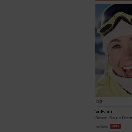
2
Valwood
Bonnet Blanc Fem
63%
40,00 €