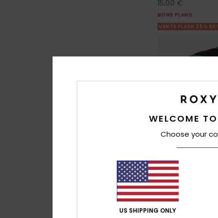
15,00 €
BONS PLANS
VENTE FLASH 25% EX
WELCOME TO
Choose your co
2
US SHIPPING ONLY
Peak Chic