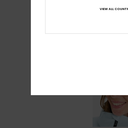
Bonnet Noir Femm
VIEW ALL COUNTR
63%
40,00 €
15,00 €
BONS PLANS
VENTE FLASH 25% EX