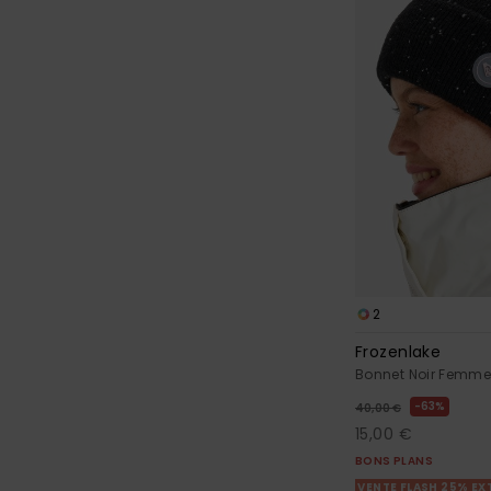
2
Frozenlake
Bonnet Noir Femm
63%
40,00 €
15,00 €
BONS PLANS
VENTE FLASH 25% EX