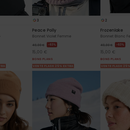
3
2
Peace Polly
Frozenlake
e
Bonnet Violet Femme
Bonnet Blanc 
63%
63%
40,00 €
40,00 €
15,00 €
15,00 €
BONS PLANS
BONS PLANS
TRA
VENTE FLASH 25% EXTRA
VENTE FLASH 25