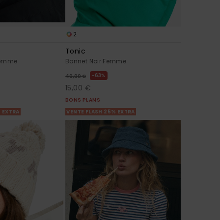
2
Tonic
Femme
Bonnet Noir Femme
63%
40,00 €
15,00 €
BONS PLANS
% EXTRA
VENTE FLASH 25% EXTRA