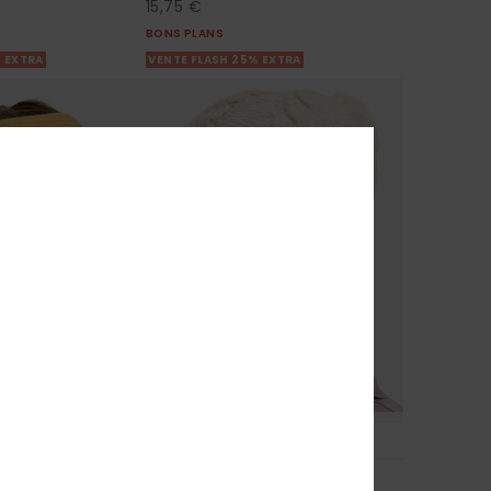
15,75 €
BONS PLANS
% EXTRA
VENTE FLASH 25% EXTRA
4
Winter