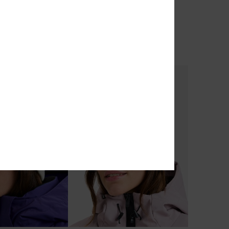
emme
Bonnet Blanc Femme
63%
35,00 €
13,12 €
BONS PLANS
% EXTRA
VENTE FLASH 25% EXTRA