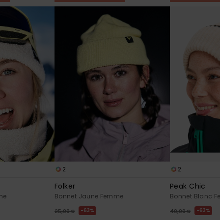
2
2
Folker
Peak Chic
me
Bonnet Jaune Femme
Bonnet Blanc 
63%
63%
25,00 €
40,00 €