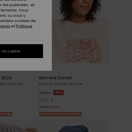
les publicités ; et
rtenaires. Vous
nt, ou vous y
ertains cookies de
ookies
et
Politique
t accepter
1
w 2024
Beloved Sunset
s Noir Femme
Bonnet Orange Femme
63%
33,00 €
12,37 €
BONS PLANS
% EXTRA
VENTE FLASH 25% EXTRA