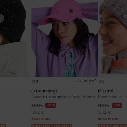
3
2
FIBRE RECYCLÉE
Extra Innings
Blizzard
e
Casquette strapback Rose Femme
Bonnet Violet 
48%
63%
25,00 €
35,00 €
13,12 €
13,12 €
BONS PLANS
BONS PLANS
TRA
VENTE FLASH 25% EXTRA
VENTE FLASH 25