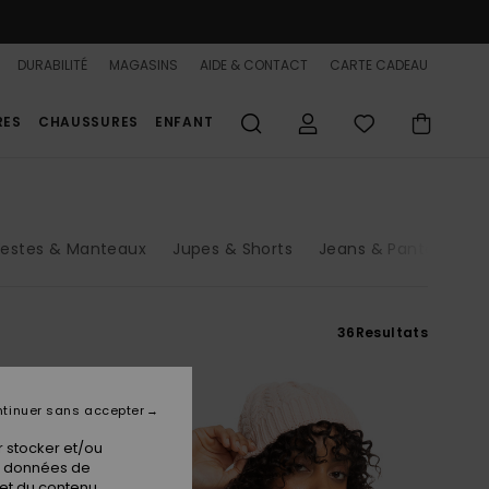
DURABILITÉ
MAGASINS
AIDE & CONTACT
CARTE CADEAU
RES
CHAUSSURES
ENFANT
estes & Manteaux
Jupes & Shorts
Jeans & Pantalons
36
Resultats
tinuer sans accepter
 stocker et/ou
os données de
 et du contenu