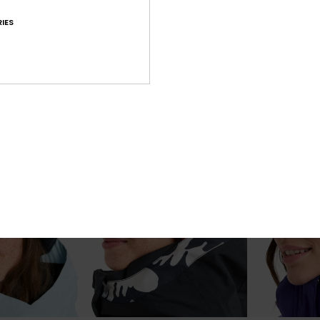
e
Bob Rose Femme
Bonnet Noir F
IES
63%
63%
35,00 €
20,00 €
13,12 €
7,50 €
BONS PLANS
BONS PLANS
TRA
VENTE FLASH 25% EXTRA
VENTE FLASH 25