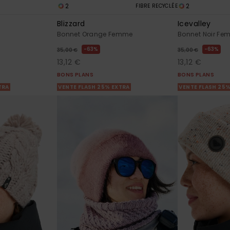
2
2
FIBRE RECYCLÉE
Blizzard
Icevalley
e
Bonnet Orange Femme
Bonnet Noir F
63%
63%
35,00 €
35,00 €
13,12 €
13,12 €
BONS PLANS
BONS PLANS
TRA
VENTE FLASH 25% EXTRA
VENTE FLASH 25