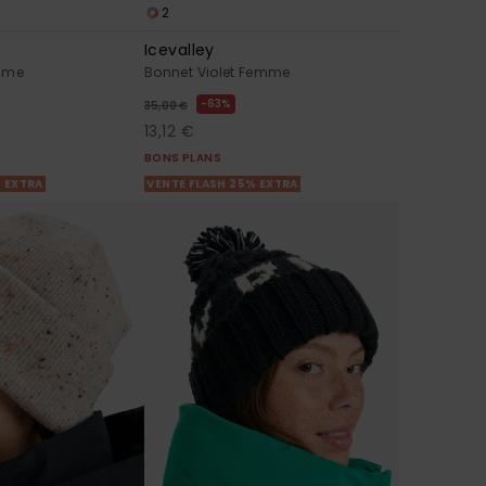
2
Icevalley
emme
Bonnet Violet Femme
63%
35,00 €
13,12 €
BONS PLANS
% EXTRA
VENTE FLASH 25% EXTRA