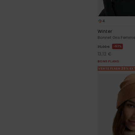
4
Winter
Bonnet Gris Femm
63%
35,00 €
13,12 €
BONS PLANS
VENTE FLASH 25% EX