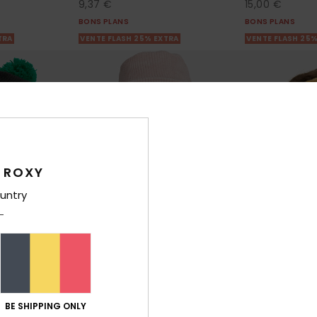
9,37 €
15,00 €
BONS PLANS
BONS PLANS
TRA
VENTE FLASH 25% EXTRA
VENTE FLASH 25
 ROXY
untry
1
1
FIBRE RECYCLÉE
BE SHIPPING ONLY
Feeling Good
Lovely Song