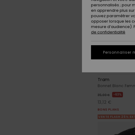
personnalisés ; pour m
en apprendre plus sur 
pouvez paramétrer vos
opposer lorsque les c
mesure d’audience). Po
de confidentialité
Personnaliser 
2
Tram
Bonnet Blanc Fem
63%
35,00 €
13,12 €
BONS PLANS
VENTE FLASH 25% EX