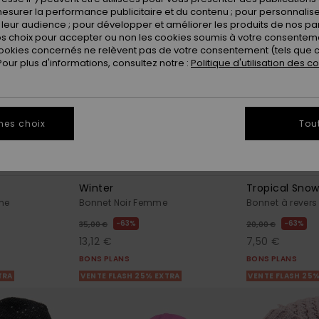
esurer la performance publicitaire et du contenu ; pour personnaliser 
leur audience ; pour développer et améliorer les produits de nos pa
 choix pour accepter ou non les cookies soumis à votre consenteme
ookies concernés ne relèvent pas de votre consentement (tels que c
ur plus d'informations, consultez notre :
Politique d'utilisation des c
mes choix
Tou
4
3
Winter
Tropical Sno
me
Bonnet Noir Femme
Bonnet à rever
63%
63%
35,00 €
20,00 €
13,12 €
7,50 €
BONS PLANS
BONS PLANS
TRA
VENTE FLASH 25% EXTRA
VENTE FLASH 25