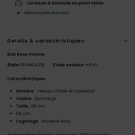
Livraison à domicile ou point relais
Accessoires
néoprène
Prévue à partir du
8 août
Vêtements
Details & caractéristiques
Accessoires
Bob Rose Femme
Chaussures
Style
ERJHA04319
Code couleur
mfa0
Caractéristiques
Fitness
Matière :
velours côtelé en polyester
Visière :
Bord large
Snow
Taille :
56 cm
58 cm
Swim
Logotage :
Broderie Roxy