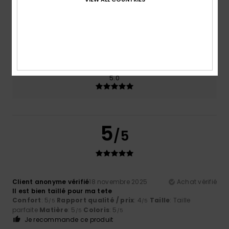
Taille
Matière
5.0
Trop petit
Trop grand
Coloris
5.0
5
/5
Client anonyme vérifié
18 novembre 2025
Achat vérifié
Il est bien taillé pour ma tete
Confort
: 5
Rapport qualité / prix
: 4
Taille
: Taille
/5
/5
parfaite
Matière
: 5
Coloris
: 5
/5
/5
Je recommande ce produit