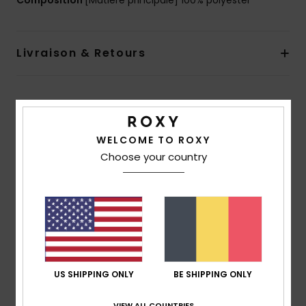
Composition
[Matière principale] 100% polyester
Livraison & Retours
Avis clients
WELCOME TO ROXY
Choose your country
Note moyenne
5.0
/5
basé sur
1 avis vérifiés
depuis novembre 2025
100% de nos clients recommandent ce produit
US SHIPPING ONLY
BE SHIPPING ONLY
Confort
Rapport qualité / prix
5.0
4.0
VIEW ALL COUNTRIES