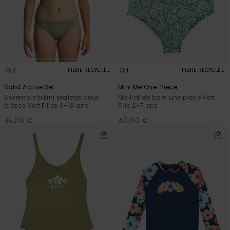
DURABILITÉ
Skateboards
Bain Sport
plus fréquentes
Combis
Cache-cous
et notre
Short &
Surf
Lunettes de
formulaire de
MAGASINS
Pantalon
soleil
contact.
Sacs
Cartables &
techniques
Consulter
CARTE
Shorts
la FAQ
Trousses
Vestes de
2
1
FIBRE RECYCLÉE
FIBRE RECYCLÉE
CADEAU
snow
Accessoires
Solid Active Set
Mini Me One-Piece
Jupes
Accessoires
de Snow
Ensemble bikini bralette deux
Maillot de bain une pièce Vert
LISTE DE
Pantalon de
pièces Vert Filles 6-16 ans
Fille 2-7 ans
SOUHAITS
snow
35,00 €
40,00 €
Maillots de
bain
Combinaisons
de surf
Lycras &