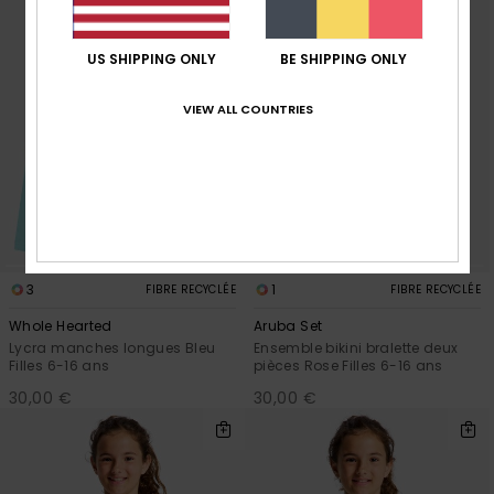
US SHIPPING ONLY
BE SHIPPING ONLY
VIEW ALL COUNTRIES
3
1
FIBRE RECYCLÉE
FIBRE RECYCLÉE
Whole Hearted
Aruba Set
Lycra manches longues Bleu
Ensemble bikini bralette deux
Filles 6-16 ans
pièces Rose Filles 6-16 ans
30,00 €
30,00 €