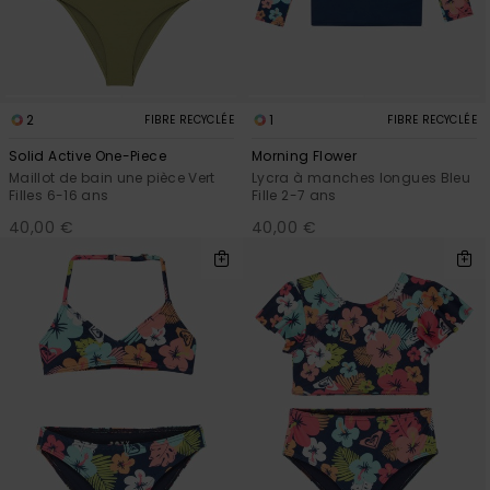
Accessoires
néoprène
Vêtements
2
1
FIBRE RECYCLÉE
FIBRE RECYCLÉE
Solid Active One-Piece
Morning Flower
Accessoires
Maillot de bain une pièce Vert
Lycra à manches longues Bleu
Filles 6-16 ans
Fille 2-7 ans
40,00 €
40,00 €
Chaussures
Fitness
Snow
Swim