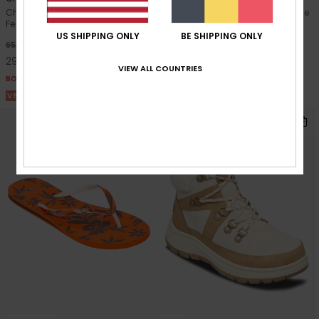
Chaussures à plateforme Beige
Chaussures en cuir Noir Femme
Femme
55%
110,00 €
US SHIPPING ONLY
BE SHIPPING ONLY
55%
65,00 €
49,50 €
29,25 €
BONS PLANS
VIEW ALL COUNTRIES
BONS PLANS
VENTE FLASH 25% EXTRA
VENTE FLASH 25% EXTRA