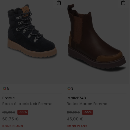
5
3
Bradie
IdalieP748
Boots à lacets Noir Femme
Bottes Marron Femme
55%
55%
135,00 €
100,00 €
60,75 €
45,00 €
BONS PLANS
BONS PLANS