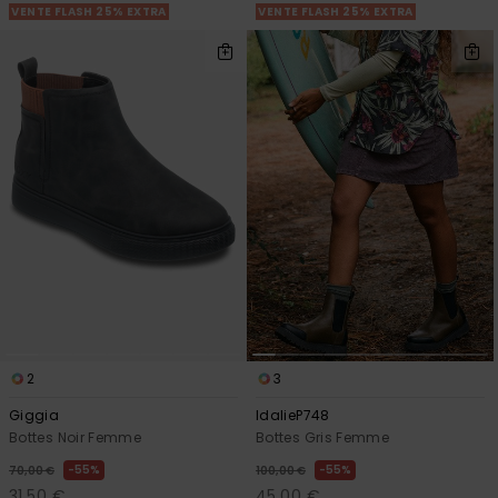
VENTE FLASH 25% EXTRA
VENTE FLASH 25% EXTRA
2
3
Giggia
IdalieP748
Bottes Noir Femme
Bottes Gris Femme
55%
55%
70,00 €
100,00 €
31,50 €
45,00 €