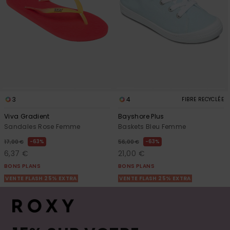
3
4
FIBRE RECYCLÉE
Viva Gradient
Bayshore Plus
Sandales Rose Femme
Baskets Bleu Femme
63%
63%
17,00 €
56,00 €
6,37 €
21,00 €
BONS PLANS
BONS PLANS
VENTE FLASH 25% EXTRA
VENTE FLASH 25% EXTRA