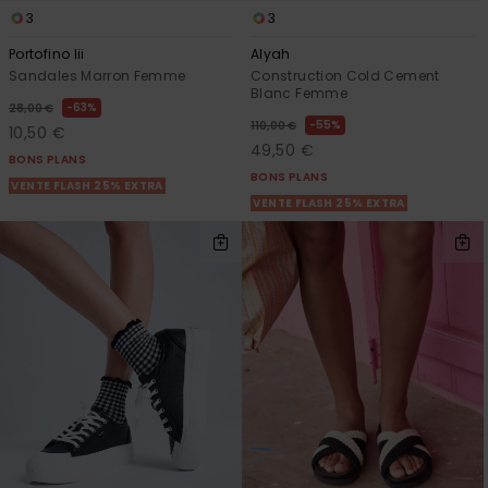
3
3
Portofino Iii
Alyah
Sandales Marron Femme
Construction Cold Cement
Blanc Femme
63%
28,00 €
55%
110,00 €
10,50 €
49,50 €
BONS PLANS
BONS PLANS
VENTE FLASH 25% EXTRA
VENTE FLASH 25% EXTRA