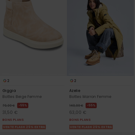
Accessoires
néoprène
Vêtements
Accessoires
Chaussures
2
2
Fitness
Giggia
Azelie
Bottes Beige Femme
Bottes Marron Femme
Snow
55%
55%
70,00 €
140,00 €
31,50 €
63,00 €
Swim
BONS PLANS
BONS PLANS
VENTE FLASH 25% EXTRA
VENTE FLASH 25% EXTRA