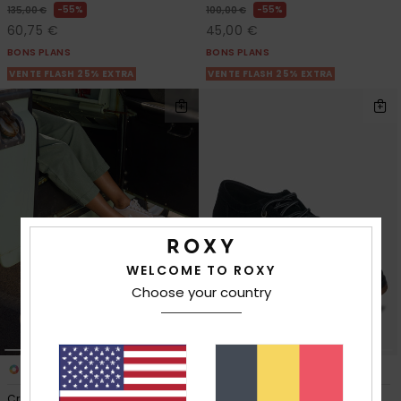
55%
55%
135,00 €
100,00 €
60,75 €
45,00 €
BONS PLANS
BONS PLANS
VENTE FLASH 25% EXTRA
VENTE FLASH 25% EXTRA
WELCOME TO ROXY
Choose your country
2
3
Cruizer
Work It Low