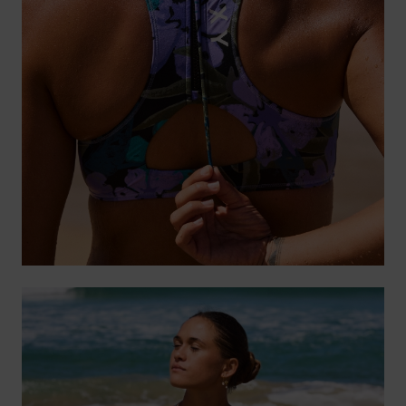
Accessoires
néoprène
Vêtements
Accessoires
Chaussures
Fitness
Snow
Swim