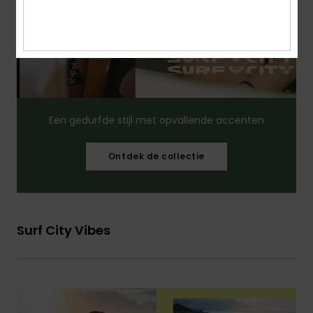
Een gedurfde stijl met opvallende accenten
Ontdek de collectie
Surf City Vibes