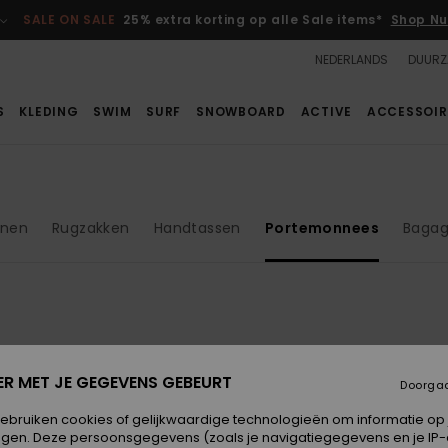
SALE ON SALE
25% extra korting op alle Sale items*
Shop Nu
NEDERLANDS
DUURZ
S
KLEDING
SWIM
SURF
SNOWBOARD
ACTIVE
ACCESSOIR
enen
Rugzakken
Handtassen
Portemonnees
Baga
NIEUW
ER MET JE GEGEVENS GEBEURT
Doorga
gebruiken cookies of gelijkwaardige technologieën om informatie op
egen. Deze persoonsgegevens (zoals je navigatiegegevens en je IP