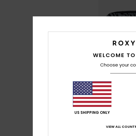
WELCOME TO
Choose your co
1
Urban Party
Dames Zwart Porte
US SHIPPING ONLY
48%
€ 20,00
€ 10,50
VIEW ALL COUNTR
SALE
SALE ON SALE 25% E