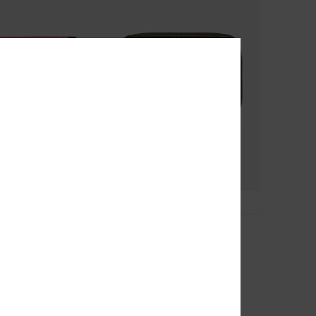
1
RECYCLED FIBER
Lisette Printed
rtemonnee met 2
Dames Groen Corduroy
portemonnee
€ 30,00