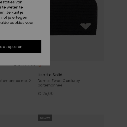
estaties van
 te weten te
n. Je kunt je
, of je ertegen
alde cookies voor
 accepteren
1
RECYCLED FIBER
Lisette Solid
ortemonnee met 2
Dames Zwart Corduroy
portemonnee
€ 25,00
NIEUW