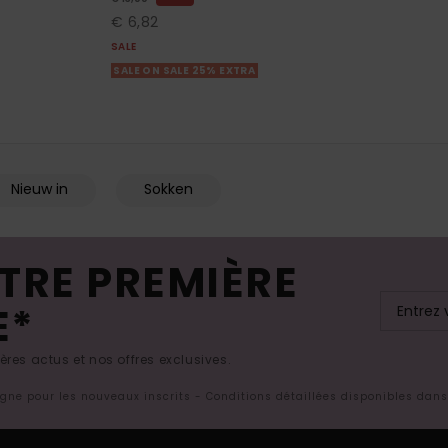
€ 6,82
SALE
SALE ON SALE 25% EXTRA
Nieuw in
Sokken
TRE PREMIÈRE
E*
res actus et nos offres exclusives.
ligne pour les nouveaux inscrits - Conditions détaillées disponibles dan