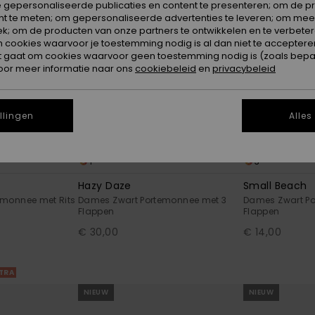
 gepersonaliseerde publicaties en content te presenteren; om de pr
nt te meten; om gepersonaliseerde advertenties te leveren; om meer
k; om de producten van onze partners te ontwikkelen en te verbetere
ookies waarvoor je toestemming nodig is al dan niet te accepteren
t gaat om cookies waarvoor geen toestemming nodig is (zoals bepa
oor meer informatie naar ons
cookiebeleid
en
privacybeleid
llingen
Alles
1
3
Hazy Daze
Small Beach
monnee met Rits
Dames Zwart Portemonnee met 3
Dames Zwart P
Flappen
Flappen
€ 30,00
€ 14,00
XTRA
NIEUW
NIEUW