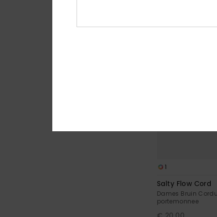
NIEUW
1
Salty Flow Cord
Dames Bruin Cord
portemonnee
€ 20,00