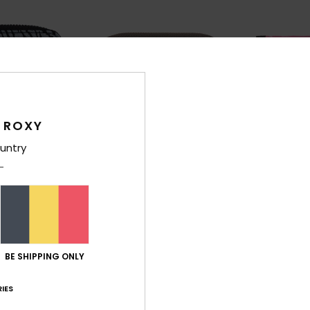
 ROXY
untry
1
3
Salty Flow Shine
Small Beach
monnee met Rits
Dames Grijs Imitatieleren
Dames Roze Po
Portemonnee
Flappen
BE SHIPPING ONLY
€ 20,00
€ 14,00
IES
XTRA