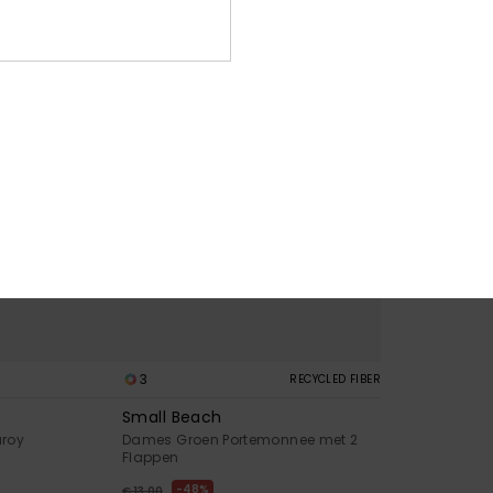
3
RECYCLED FIBER
Small Beach
uroy
Dames Groen Portemonnee met 2
Flappen
48%
€ 13,00