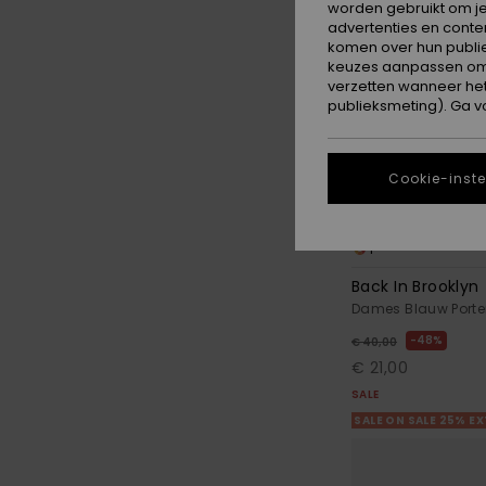
worden gebruikt om je
advertenties en conte
komen over hun publie
keuzes aanpassen om c
verzetten wanneer he
publieksmeting). Ga v
Cookie-inste
1
Back In Brooklyn
Dames Blauw Porte
48%
€ 40,00
€ 21,00
SALE
SALE ON SALE 25% E