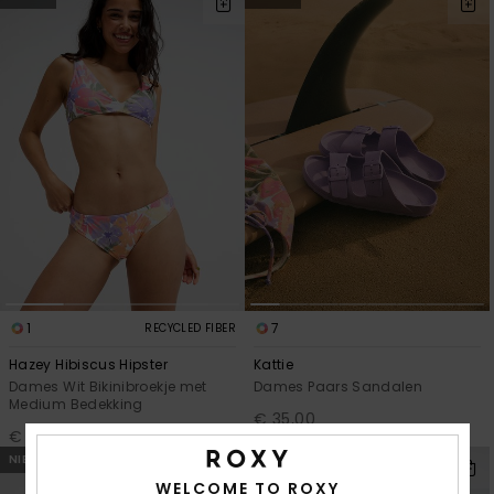
1
7
RECYCLED FIBER
Hazey Hibiscus Hipster
Kattie
Dames Wit Bikinibroekje met
Dames Paars Sandalen
Medium Bedekking
€ 35,00
€ 35,00
NIEUW
NIEUW
WELCOME TO ROXY