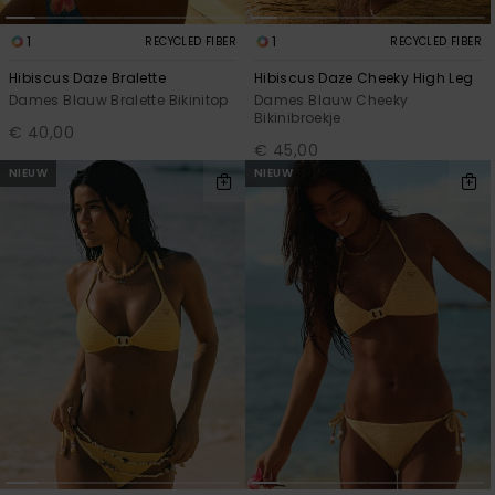
Kleding
1
1
RECYCLED FIBER
RECYCLED FIBER
Accessoi
Hibiscus Daze Bralette
Hibiscus Daze Cheeky High Leg
Dames Blauw Bralette Bikinitop
Dames Blauw Cheeky
Bikinibroekje
€ 40,00
Schoene
€ 45,00
NIEUW
NIEUW
Fitness
Snow