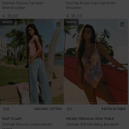
Dames Blauw Tie side
Dames Roze Top met Korte
Bikinibroekje
Mouwen
€ 35,00
€ 35,00
NIEUW
NIEUW
3
1
ORGANIC COTTON
RECYCLED FIBER
Surf Crush
Hazey Hibiscus One-Piece
Dames Blauw Loose denim
Dames Wit Eendelig Badpak
jeans