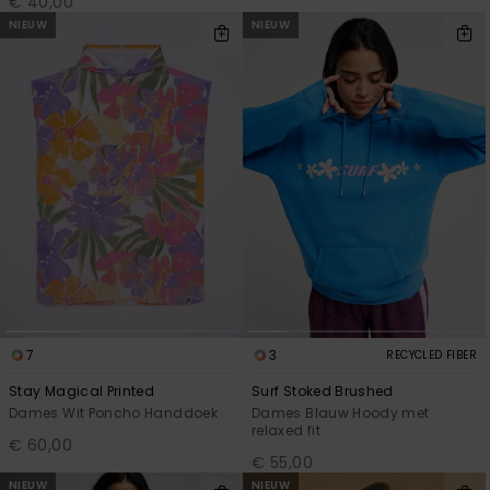
€ 40,00
NIEUW
NIEUW
7
3
RECYCLED FIBER
Stay Magical Printed
Surf Stoked Brushed
Dames Wit Poncho Handdoek
Dames Blauw Hoody met
relaxed fit
€ 60,00
€ 55,00
NIEUW
NIEUW