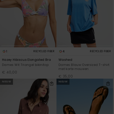
1
4
RECYCLED FIBER
RECYCLED FIBER
Hazey Hibiscus Elongated Bra
Washed
Dames Wit Triangel bikinitop
Dames Blauw Oversized T-shirt
met korte mouwen
€ 40,00
€ 35,00
NIEUW
NIEUW