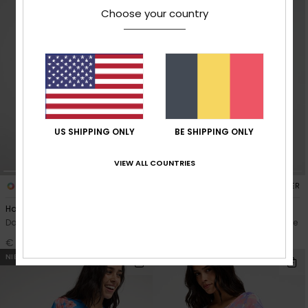
Choose your country
US SHIPPING ONLY
BE SHIPPING ONLY
VIEW ALL COUNTRIES
1
1
RECYCLED FIBER
RECYCLED FIBER
Hazey Hibiscus Tiki Tri
Hazey Hibiscus Classic
Dames Wit Triangel bikinitop
Dames Wit Tie side Bikinibroekje
€ 35,00
€ 35,00
NIEUW
NIEUW