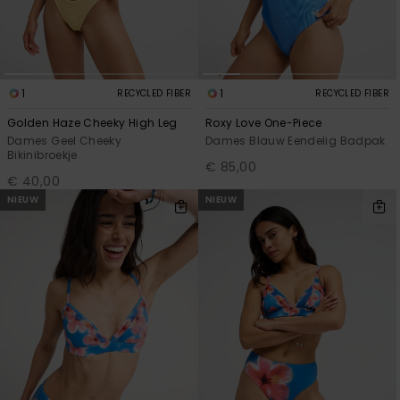
1
1
RECYCLED FIBER
RECYCLED FIBER
Golden Haze Cheeky High Leg
Roxy Love One-Piece
Dames Geel Cheeky
Dames Blauw Eendelig Badpak
Bikinibroekje
€ 85,00
€ 40,00
NIEUW
NIEUW