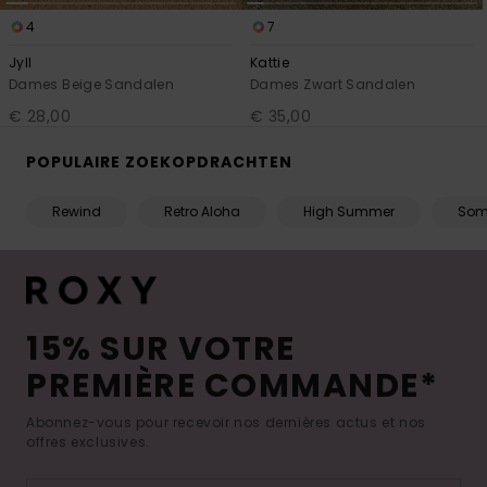
4
7
Jyll
Kattie
Dames Beige Sandalen
Dames Zwart Sandalen
€ 28,00
€ 35,00
POPULAIRE ZOEKOPDRACHTEN
Rewind
Retro Aloha
High Summer
Som
15% SUR VOTRE
PREMIÈRE COMMANDE*
Abonnez-vous pour recevoir nos dernières actus et nos
offres exclusives.