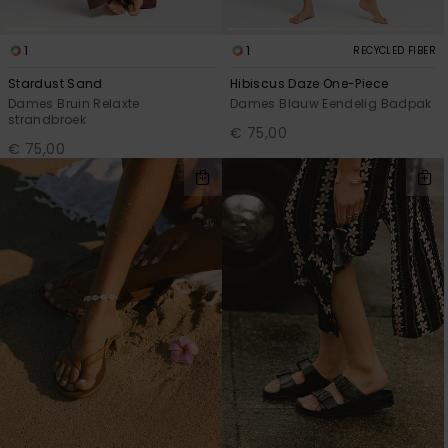
1
1
RECYCLED FIBER
Stardust Sand
Hibiscus Daze One-Piece
Dames Bruin Relaxte
Dames Blauw Eendelig Badpak
strandbroek
€ 75,00
€ 75,00