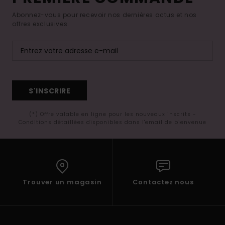
Abonnez-vous pour recevoir nos dernières actus et nos
offres exclusives.
S'INSCRIRE
(*) Offre valable en ligne pour les nouveaux inscrits -
Conditions détaillées disponibles dans l'email de bienvenue
Trouver un magasin
Contactez nous