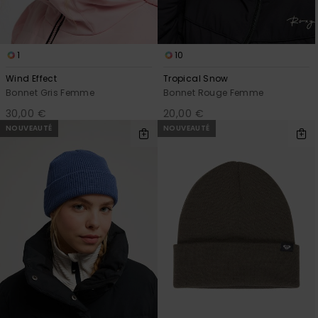
Accessoires
néoprène
1
10
Vêtements
Wind Effect
Tropical Snow
Bonnet Gris Femme
Bonnet Rouge Femme
Accessoires
30,00 €
20,00 €
NOUVEAUTÉ
NOUVEAUTÉ
Chaussures
Fitness
Snow
Swim