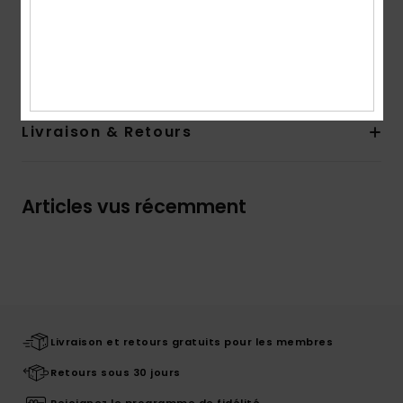
Composition
Upper: 100% Cotton, Lining:100% Textile,
Outsole: 60% Textile /40% TPR- 100% TPR For Non-USA
Livraison & Retours
Articles vus récemment
Livraison et retours gratuits pour les membres
Retours sous 30 jours