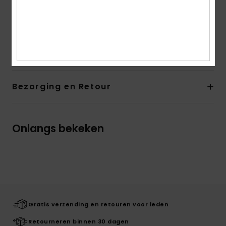
Samenstelling
Bovendeel: 100% katoen, Voering: 100%
textiel, Buitenzool: 60% textiel /40% TPR - 100% TPR voor
buiten de USA
Bezorging en Retour
Onlangs bekeken
Gratis verzending en retouren voor leden
Retourneren binnen 30 dagen