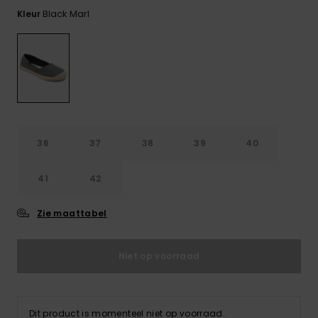
FAQ
Playsuits
tassen
bekijken
Black Marl
Kleur
Handsch
STORE LOCATOR
Schultas
& sjaals
Shorts
Snow
Schoolar
Accessoi
CADEAUKAART
Hoeden 
Rokken
Accessoi
mutsen
VERLANGLIJST
Zonnebril
36
37
38
39
40
Wetsuits
41
42
Rashgua
Zie maattabel
neopreen
accessoi
Niet op voorraad
Swim
Dit product is momenteel niet op voorraad.