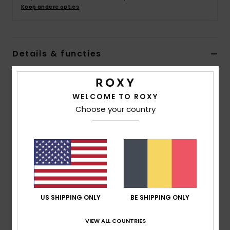
Kleding
Koop andere opties
Accessoi
Details & functies
Schoene
Dames Zwart Schoenen
Stijl
ARJS600488
Kleurcode
bma
WELCOME TO ROXY
Fitness
Choose your country
Kenmerken
Snow
Bovendeel:
bovendeel van textiel
Slip-on model
Met touw bedekte neus
Binnenzool:
Binnenzool met schuimvulling met
vormgeheugen en een grafische print en
US SHIPPING ONLY
BE SHIPPING ONLY
comfortabele voering van terryStof
Buitenzool:
Flexibele, met TPR geïnjecteerde
VIEW ALL COUNTRIES
buitenzool met juten bedekking en ROXY-print