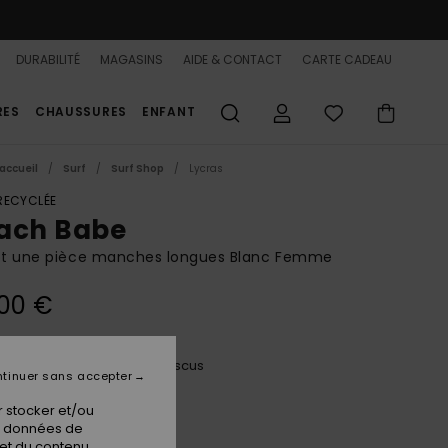
DURABILITÉ
MAGASINS
AIDE & CONTACT
CARTE CADEAU
RES
CHAUSSURES
ENFANT
accueil
Surf
Surf Shop
Lycras
 RECYCLÉE
ach Babe
lot une pièce manches longues Blanc Femme
00 €
Cloud Dancer Hazey Hibiscus
ur
tinuer sans accepter
 stocker et/ou
os données de
 et du contenu