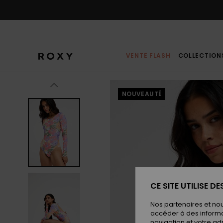
Passer
à
l'information
sur
le
produit
VENTE FLASH
COLLECTION
NOUVEAUTÉ
CE SITE UTILISE D
Nos partenaires et no
accéder à des informa
navigation et votre ad