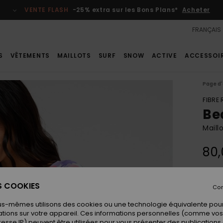
VENTE FLASH
-25% extra sur les Bons Plans*
Acheter
FRANÇAIS
S
VÊTEMENTS
MAILLOTS
SURF
SNOW
ACTIVE
ACCESSOI
Page d'
FIBRE
Be
Mail
80,
Coule
ES COOKIES
Con
us-mêmes utilisons des cookies ou une technologie équivalente pour
tions sur votre appareil. Ces informations personnelles (comme v
resse IP) peuvent être utilisées pour vous présenter des publications