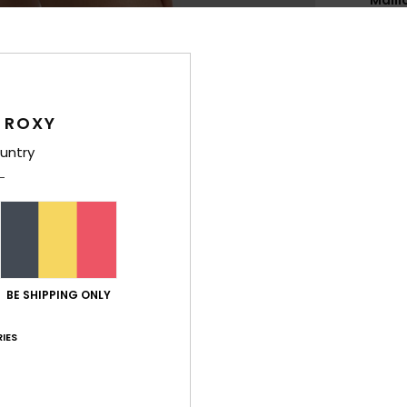
Style
Carac
M
 ROXY
C
untry
P
C
I
L
Comp
élast
BE SHIPPING ONLY
IES
Livr