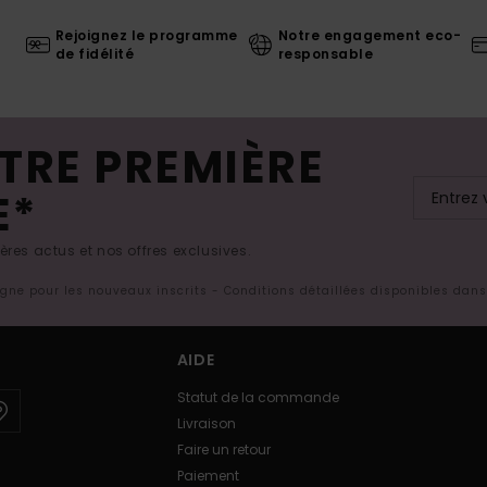
Rejoignez le programme
Notre engagement eco-
de fidélité
responsable
TRE PREMIÈRE
E*
res actus et nos offres exclusives.
ligne pour les nouveaux inscrits - Conditions détaillées disponibles dan
AIDE
Statut de la commande
Livraison
Faire un retour
Paiement