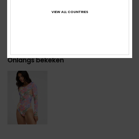
Samenstelling
[Hoofdstof] 85% gerecycled polyester,
15% elastaan
VIEW ALL COUNTRIES
Bezorging en Retour
Onlangs bekeken