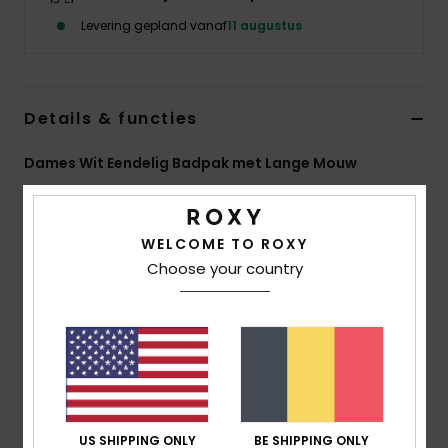
Kleding
Levering gepland vanaf
11 augustus
Accessoi
Details & functies
Schoene
Dames Wit Eendelig Badpak met Lange Mouw
Fitness
Stijl
ERJWR03951
Kleurcode
wbp6
WELCOME TO ROXY
Kenmerken
Snow
Choose your country
Stof:
Gerecyclede Stretchstof
Pasvorm:
Aansluitend Model
UV bescherming:
Upf 50
Kenmerken:
Open Rug Met Strikdetail
Tropische print
ROXY-logoprint
US SHIPPING ONLY
BE SHIPPING ONLY