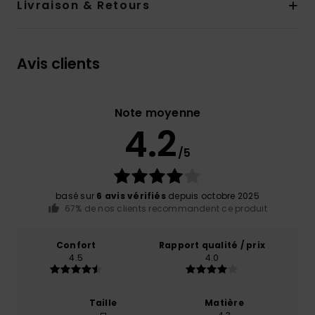
Livraison & Retours
Avis clients
Note moyenne
4.2
/5
basé sur
6 avis vérifiés
depuis octobre 2025
67% de nos clients recommandent ce produit
Confort
Rapport qualité / prix
4.5
4.0
Taille
Matière