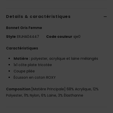
Accessoires
néoprène
Details & caractéristiques
Vêtements
Bonnet Gris Femme
Style
ERJHA04447
Code couleur
sje0
Accessoires
Caractéristiques
Chaussures
Matière :
polyester, acrylique et laine mélangés
1x1 côte plate tricotée
Fitness
Coupe pliée
Écusson en coton ROXY
Snow
Composition
[Matière Principale] 68% Acrylique, 12%
Polyester, 11% Nylon, 6% Laine, 3% Élasthanne
Swim