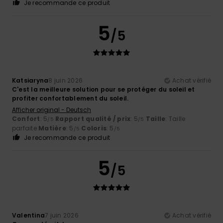
Je recommande ce produit
5
/5
Katsiaryna
8 juin 2026
Achat vérifié
C'est la meilleure solution pour se protéger du soleil et
profiter confortablement du soleil.
Afficher original - Deutsch
Confort
: 5
Rapport qualité / prix
: 5
Taille
: Taille
/5
/5
parfaite
Matière
: 5
Coloris
: 5
/5
/5
Je recommande ce produit
5
/5
Valentina
7 juin 2026
Achat vérifié