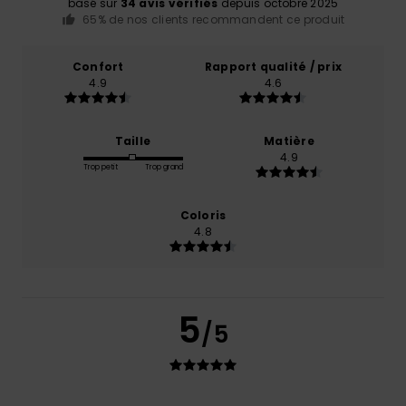
basé sur
34 avis vérifiés
depuis octobre 2025
65% de nos clients recommandent ce produit
Confort
Rapport qualité / prix
4.9
4.6
Taille
Matière
4.9
Trop petit
Trop grand
Coloris
4.8
5
/5