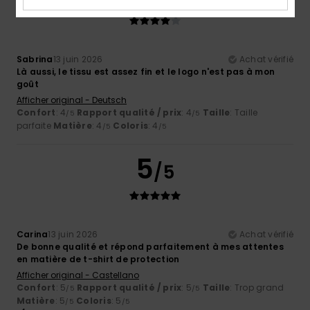
Sabrina
13 juin 2026
Achat vérifié
Là aussi, le tissu est assez fin et le logo n'est pas à mon
goût
Afficher original - Deutsch
Confort
: 4
Rapport qualité / prix
: 4
Taille
: Taille
/5
/5
parfaite
Matière
: 4
Coloris
: 4
/5
/5
5
/5
Carina
13 juin 2026
Achat vérifié
De bonne qualité et répond parfaitement à mes attentes
en matière de t-shirt de protection
Afficher original - Castellano
Confort
: 5
Rapport qualité / prix
: 5
Taille
: Trop grand
/5
/5
Matière
: 5
Coloris
: 5
/5
/5