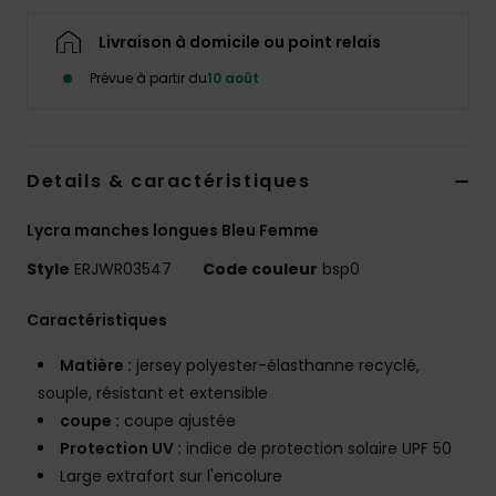
Accessoires
néoprène
Livraison à domicile ou point relais
Prévue à partir du
10 août
Vêtements
Accessoires
Details & caractéristiques
Lycra manches longues Bleu Femme
Chaussures
Style
ERJWR03547
Code couleur
bsp0
Fitness
Caractéristiques
Snow
Matière :
jersey polyester-élasthanne recyclé,
souple, résistant et extensible
coupe :
coupe ajustée
Swim
Protection UV :
indice de protection solaire UPF 50
Large extrafort sur l'encolure