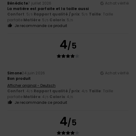
Bénédicte
7 juillet 2026
Achat vérifié
La matière est parfaite et la taille aussi
Confort
: 5
Rapport qualité / prix
: 5
Taille
: Taille
/5
/5
parfaite
Matière
: 5
Coloris
: 5
/5
/5
Je recommande ce produit
4
/5
Simone
24 juin 2026
Achat vérifié
Bon produit
Afficher original - Deutsch
Confort
: 4
Rapport qualité / prix
: 4
Taille
: Taille
/5
/5
parfaite
Matière
: 4
Coloris
: 4
/5
/5
Je recommande ce produit
4
/5