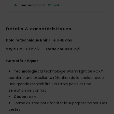
Accessoires
Prévue à partir du
12 août
néoprène
Vêtements
Details & caractéristiques
Accessoires
Polaire technique Noir Fille 8-16 ans
Style
ERGFT03945
Code couleur
kvj5
Chaussures
Caractéristiques
Fitness
Technologie :
la technologie WarmFlight de ROXY
combine une excellente rétention de la chaleur avec
Snow
une grande respirabilité, un faible poids et une
sensation de confort
Coupe :
slim
Swim
Forme ajustée pour faciliter la superposition sous les
vestes