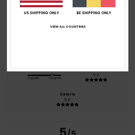
5.0
/5
US SHIPPING ONLY
BE SHIPPING ONLY
basé sur
1 avis vérifiés
depuis décembre 2025
VIEW ALL COUNTRIES
100% de nos clients recommandent ce produit
Confort
Rapport qualité / prix
5.0
5.0
Taille
Matière
5.0
Trop petit
Trop grand
Coloris
5.0
5
/5