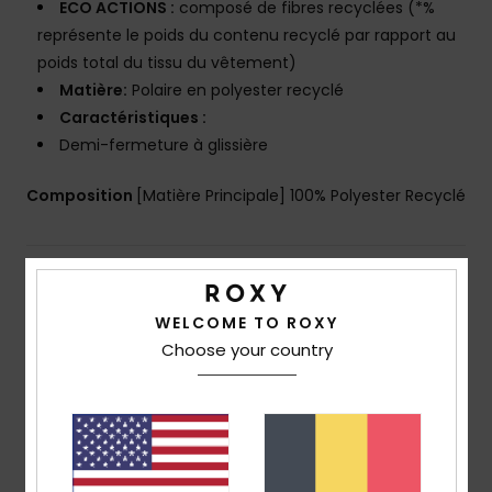
ECO ACTIONS :
composé de fibres recyclées (*%
représente le poids du contenu recyclé par rapport au
poids total du tissu du vêtement)
Matière:
Polaire en polyester recyclé
Caractéristiques :
Demi-fermeture à glissière
Composition
[Matière Principale] 100% Polyester Recyclé
Livraison & Retours
WELCOME TO ROXY
Choose your country
Avis clients
Note moyenne