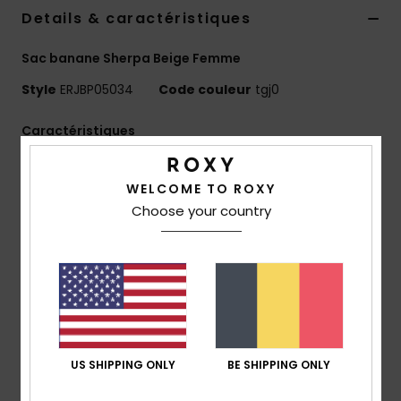
Accessoires
Details & caractéristiques
néoprène
Sac banane Sherpa Beige Femme
Vêtements
Style
ERJBP05034
Code couleur
tgj0
Caractéristiques
Accessoires
Matière :
sherpa
WELCOME TO ROXY
Chaussures
Compartiments :
1 compartiment principal zippé
Choose your country
Sangles :
ceinture ajustable en coton
Caractéristiques :
détails métalliques
Fitness
Écusson tissé Roxy
Dimensions :
20 [H] x 37 [L] x 9 [P] cm
Snow
Volume :
6.3 L
Composition
[Matière principale] 100% polyester
Swim
US SHIPPING ONLY
BE SHIPPING ONLY