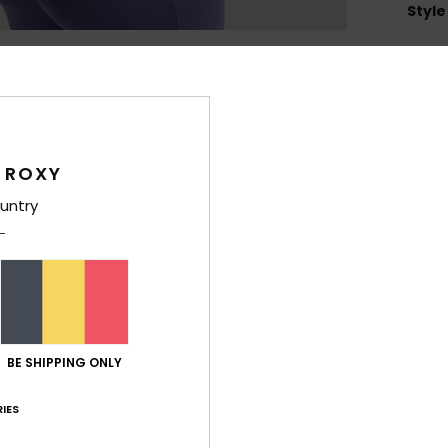
Style
Carac
M
recy
C
 ROXY
1
2
untry
B
R
C
D
14 [
V
BE SHIPPING ONLY
Comp
IES