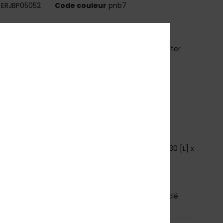
ERJBP05052
Code couleur
pnb7
téristiques
atière :
polyester recyclé 600D imprimé / polyester
clé 150D
ompartiments :
1 compartiment principal zippé
 compartiment intérieur pour ordinateur
 poches latérales pour bouteille
retelles :
rembourrées et ajustables
enfort :
panneau dorsal rembourré
aractéristiques :
écusson Roxy tissé
imensions :
16,14″ [H] x 11,8″ [L] x 5,5″ [P] / 41 [H] x 30 [L] x
P] cm
olume :
17.22 L
osition
[Matière principale] 100% polyester recyclé