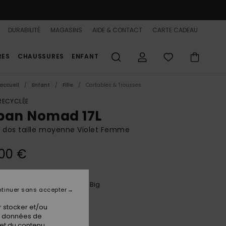
DURABILITÉ
MAGASINS
AIDE & CONTACT
CARTE CADEAU
RES
CHAUSSURES
ENFANT
accueil
Enfant
Fille
Cartables & Trousses
 RECYCLÉE
ban Nomad 17L
 dos taille moyenne Violet Femme
00 €
Twilight Purple Wild N Out Big
ur
tinuer sans accepter
 stocker et/ou
os données de
 et du contenu