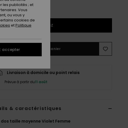
les publicités ; et
rtenaires. Vous
nt, ou vous y
ertains cookies de
ookies
et
Politique
1SZ
Ajouter au panier
t accepter
Livraison à domicile ou point relais
Prévue à partir du
11 août
ils & caractéristiques
 dos taille moyenne Violet Femme