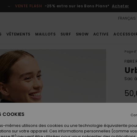
VENTE FLASH
-25% extra sur les Bons Plans*
Acheter
FRANÇAIS
S
VÊTEMENTS
MAILLOTS
SURF
SNOW
ACTIVE
ACCESSOI
Page d'
FIBRE
Ur
Sac à
50,
Coule
ES COOKIES
Con
us-mêmes utilisons des cookies ou une technologie équivalente pour
tions sur votre appareil. Ces informations personnelles (comme v
resse IP) peuvent être utilisées pour vous présenter des publications