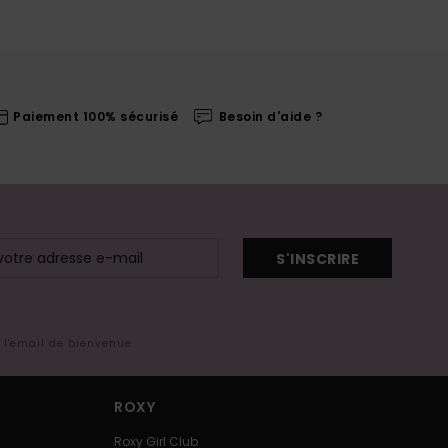
Paiement 100% sécurisé
Besoin d'aide ?
S'INSCRIRE
s l'email de bienvenue
ROXY
Roxy Girl Club