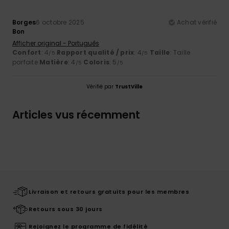
Borges
6 octobre 2025
Achat vérifié
Bon
Afficher original - Português
Confort
: 4
Rapport qualité / prix
: 4
Taille
: Taille
/5
/5
parfaite
Matière
: 4
Coloris
: 5
/5
/5
Vérifié par
TrustVille
Articles vus récemment
Livraison et retours gratuits pour les membres
Retours sous 30 jours
Rejoignez le programme de fidélité