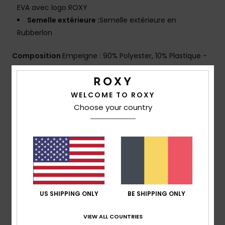
EVA avec logo ROXY
Semelle extérieure :
Semelle extérieure en
Rubberlon
Composition
Empeigne : 90% Polyester, 10% Plastique -
Semelle Extérieure : 100% Eva
WELCOME TO ROXY
Livraison & Retours
Choose your country
Avis clients
Note moyenne
US SHIPPING ONLY
BE SHIPPING ONLY
4.0
/5
VIEW ALL COUNTRIES