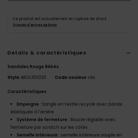
Accessoires
néoprène
Ce produit est actuellement en rupture de stock.
Trouver d'autres options
Vêtements
Accessoires
Details & caractéristiques
Chaussures
Sandales Rouge Bébés
Style
AROL100020
Code couleur
rdo
Fitness
Caractéristiques
Snow
Empeigne :
Sangle en textile recyclé avec bande
élastiquée à l'arrière
Swim
Système de fermeture :
Boucle réglable avec
fermeture par scratch sur les côtés
Semelle intérieure :
semelle intérieure souple en