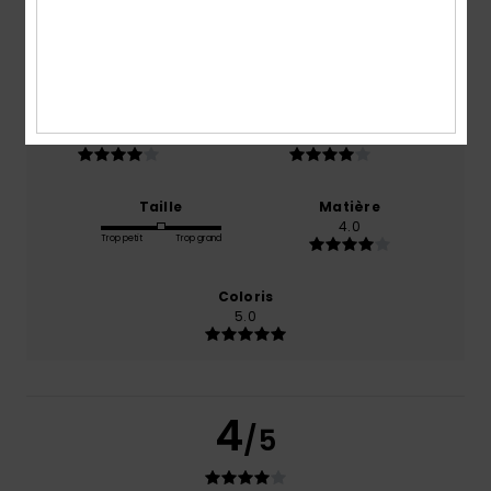
basé sur
1 avis vérifiés
depuis octobre 2025
0% de nos clients recommandent ce produit
Confort
Rapport qualité / prix
4.0
4.0
Taille
Matière
4.0
Trop petit
Trop grand
Coloris
5.0
4
/5