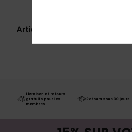
Articles vus récemment
Livraison et retours
gratuits pour les
Retours sous 30 jours
membres