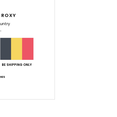
Deta
 ROXY
Sand
untry
Style
Carac
E
S
R
BE SHIPPING ONLY
lase
S
IES
avec
Comp
Texti