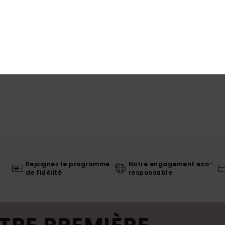
Livr
Rejoignez le programme
Notre engagement eco-
de fidélité
responsable