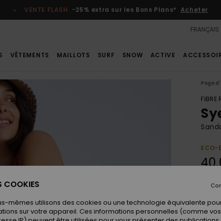
VENTE FLASH
-25% extra sur les Bons Plans*
Acheter
FRANÇAIS
S
VÊTEMENTS
MAILLOTS
SURF
SNOW
ACTIVE
ACCESSOI
Page d'
FIBRE
Sy
Sand
ECO-
40,
ES COOKIES
Con
Coule
us-mêmes utilisons des cookies ou une technologie équivalente pour
tions sur votre appareil. Ces informations personnelles (comme v
resse IP) peuvent être utilisées pour vous présenter des publications