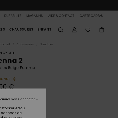
DURABILITÉ
MAGASINS
AIDE & CONTACT
CARTE CADEAU
RES
CHAUSSURES
ENFANT
accueil
Chaussures
Sandales
 RECYCLÉE
enna 2
ales Beige Femme
BONUS
00 €
tinuer sans accepter
Tan
ur
 stocker et/ou
os données de
 et du contenu