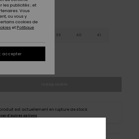
les publicités ; et
rtenaires. Vous
nt, ou vous y
ertains cookies de
ookies
et
Politique
6
37
38
39
40
41
2
t accepter
ir le Guide des tailles
Indisponible
produit est actuellement en rupture de stock.
uver d'autres options