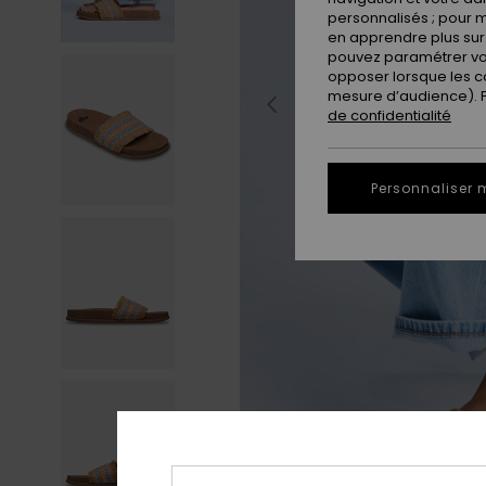
personnalisés ; pour m
en apprendre plus sur 
pouvez paramétrer vos
opposer lorsque les c
mesure d’audience). Po
de confidentialité
Personnaliser 