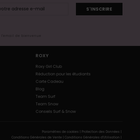
S'INSCRIRE
s l'email de bienvenue
ROXY
Roxy Girl Club
Réduction pour les étudiants
Carte Cadeau
Blog
Team Surf
Team Snow
Conseils Surf & Snow
Paramètres de cookies |
Protection des Données |
Conditions Générales de Vente |
Conditions Générales d'Utilisation |