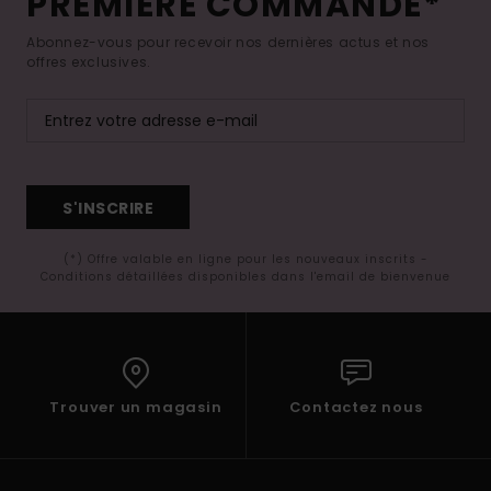
PREMIÈRE COMMANDE*
Abonnez-vous pour recevoir nos dernières actus et nos
offres exclusives.
S'INSCRIRE
(*) Offre valable en ligne pour les nouveaux inscrits -
Conditions détaillées disponibles dans l'email de bienvenue
Trouver un magasin
Contactez nous