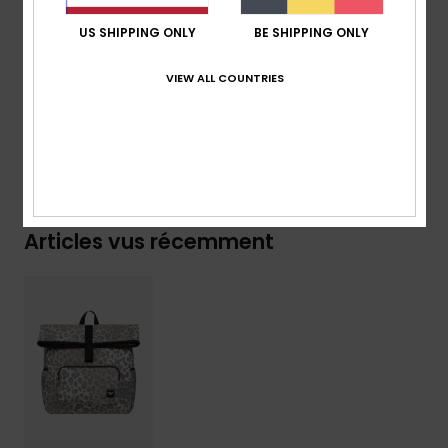
[P] / 38 [H] x 35 [L] x 11 [P] cm
US SHIPPING ONLY
BE SHIPPING ONLY
Volume :
14.6 L
VIEW ALL COUNTRIES
Composition
[Matière principale] 100% polyester
Livraison & Retours
Articles vus récemment