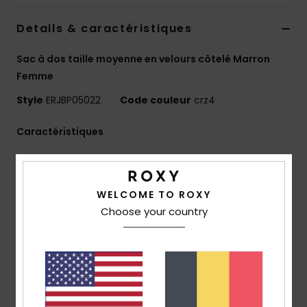
Accessoires
néoprène
Details & caractéristiques
Sac à dos taille moyenne en velours côtelé Marron
Vêtements
Femme
Style
ERJBP05022
Code couleur
crz4
Accessoires
Caractéristiques
Chaussures
Matière :
velours milleraies imprimé
Compartiments :
1 compartiment principal zippé
Fitness
1 poche frontale zippée
WELCOME TO ROXY
Choose your country
1 poche latérale pour gourde, compartiment
Snow
rembourré pour ordinateur
Bretelles :
rembourrées et ajustables
Renfort :
panneau dorsal rembourré
Swim
Marquage :
écusson tissé Roxy
Dimensions :
15" / 38,1 [H] x 13,78" / 35 [L] x 4,33" / 11