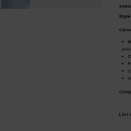
Swea
Style
Carac
M
poly
C
P
C
I
Comp
Livr