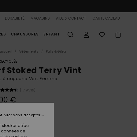
DURABILITÉ
MAGASINS
AIDE & CONTACT
CARTE CADEAU
RES
CHAUSSURES
ENFANT
accueil
Vêtements
Pulls & Gilets
 RECYCLÉE
rf Stoked Terry Vint
t à capuche Vert Femme
(17 Avis)
00 €
tinuer sans accepter
Oil Green
ur
 stocker et/ou
os données de
 et du contenu