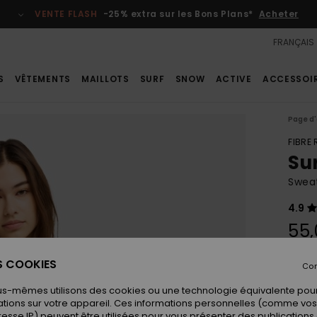
VENTE FLASH
-25% extra sur les Bons Plans*
Acheter
FRANÇAIS
S
VÊTEMENTS
MAILLOTS
SURF
SNOW
ACTIVE
ACCESSOI
Page d'
FIBRE
Su
Swea
4.9
55,
ES COOKIES
Con
Coule
us-mêmes utilisons des cookies ou une technologie équivalente pour
tions sur votre appareil. Ces informations personnelles (comme v
resse IP) peuvent être utilisées pour vous présenter des publications