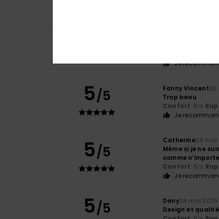
Confort
: 5
Rapp
/5
Je recommand
5
Laetitia
11 juin 202
/5
Le style
Confort
: 5
Rapp
/5
Je recommand
5
Fanny Vincent
26
/5
Trop beau
Confort
: 5
Rapp
/5
Je recommand
Catherine
24 mai
5
/5
Même si je ne sui
comme n’importe 
Confort
: 5
Rapp
/5
Je recommand
5
Dany
24 mai 2026
/5
Design et qualit
Confort
: 5
Rapp
/5