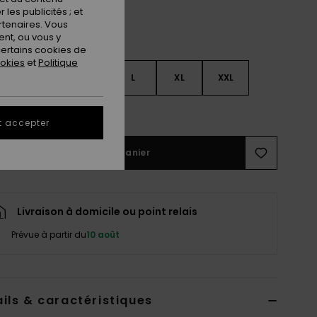
les publicités ; et
rtenaires. Vous
nt, ou vous y
ertains cookies de
ookies
et
Politique
S
S
M
L
XL
XXL
ir le Guide des tailles
t accepter
Ajouter au panier
Livraison à domicile ou point relais
Prévue à partir du
10 août
ils & caractéristiques