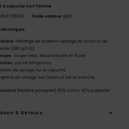
t à capuche Vert Femme
ERJFT05062
Code couleur
gld0
téristiques
atière :
Mélange de molleton éponge de coton et de
ester [280 g/m2]
oupe :
coupe relax, décontractée et fluide
oches :
poche kangourou
ordon de serrage sur la capuche
mprimé art vintage sur l'avant et sur la manche
osition
[Matière principale] 60% coton, 40% polyester
aison & Retours