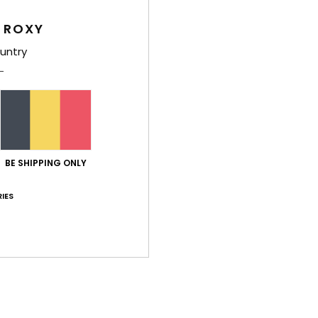
ort qualité / prix
: 5
Taille
: Taille parfaite
Matière
: 5
Coloris
: 5
/5
/5
/
 ROXY
untry
unique
 Castellano
ort qualité / prix
: 5
Taille
: Taille parfaite
Matière
: 5
Coloris
: 5
/5
/5
/
e ce produit
026
BE SHIPPING ONLY
ort qualité / prix
: 5
Matière
: 5
Coloris
: 5
/5
/5
/5
e ce produit
IES
ort qualité / prix
: 5
Taille
: Taille parfaite
Matière
: 5
Coloris
: 5
/5
/5
/
e ce produit
 2026