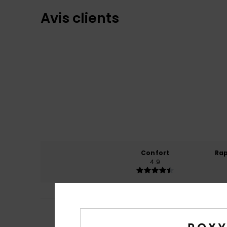
Avis clients
Confort
Rap
4.9
5
/5
Morgane
10 juillet
Joli pull pour les