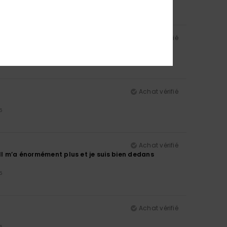
5
Achat vérifié
Achat vérifié
5
Achat vérifié
ull m’a énormément plus et je suis bien dedans
5
Achat vérifié
5