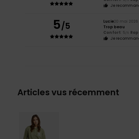
Je recommand
5
Lucie
20 mai 2026
/5
Trop beau
Confort
: 5
Rapp
/5
Je recommand
Articles vus récemment