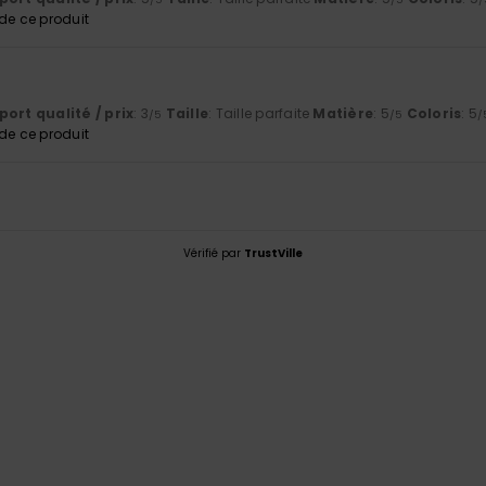
e ce produit
ort qualité / prix
: 3
Taille
: Taille parfaite
Matière
: 5
Coloris
: 5
/5
/5
/
e ce produit
Vérifié par
TrustVille