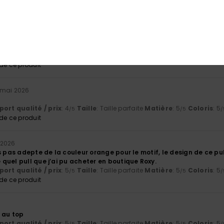
ort qualité / prix
: 5
Taille
: Taille parfaite
Matière
: 5
Coloris
: 5
/5
/5
/
e ce produit
6
ort qualité / prix
: 5
Matière
: 5
Coloris
: 5
/5
/5
/5
e ce produit
 mai 2026
ort qualité / prix
: 4
Taille
: Taille parfaite
Matière
: 5
Coloris
: 5
/5
/5
/
e ce produit
 2026
s pas adepte de la couleur orange pour le motif, le design de ce p
quel pull que j’ai pu acheter en boutique Roxy.
ort qualité / prix
: 5
Taille
: Taille parfaite
Matière
: 5
Coloris
: 5
/5
/5
/
e ce produit
é au top
ort qualité / prix
: 5
Taille
: Taille parfaite
Matière
: 5
Coloris
: 5
/5
/5
/