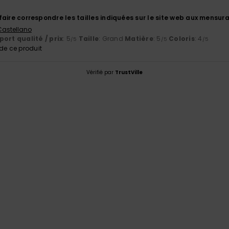
e faire correspondre les tailles indiquées sur le site web aux mensura
 Castellano
ort qualité / prix
: 5
Taille
: Grand
Matière
: 5
Coloris
: 4
/5
/5
/5
e ce produit
Vérifié par
TrustVille