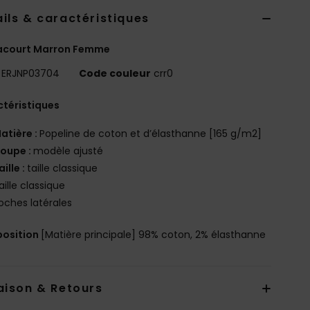
ils & caractéristiques
acourt Marron Femme
ERJNP03704
Code couleur
crr0
téristiques
atière :
Popeline de coton et d’élasthanne [165 g/m2]
oupe :
modèle ajusté
aille :
taille classique
aille classique
oches latérales
osition
[Matière principale] 98% coton, 2% élasthanne
aison & Retours