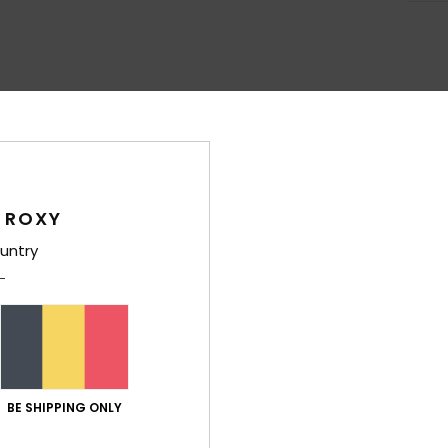
Note moyenne
4.6
/5
 ROXY
untry
basé sur
5 avis vérifiés
depuis mai 2026
100% de nos clients recommandent ce produit
port qualité / prix
Taille
Matiè
4.4
4.8
Trop petit
Trop grand
BE SHIPPING ONLY
6