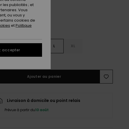
les publicités ; et
rtenaires. Vous
nt, ou vous y
ertains cookies de
ookies
et
Politique
S
S
M
L
XL
t accepter
ir le Guide des tailles
Ajouter au panier
Livraison à domicile ou point relais
Prévue à partir du
10 août