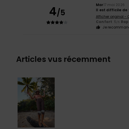
Mar
17 mai 2026
4
/5
Il est difficile d
Afficher original -
Confort
: 5
Rapp
/5
Je recommand
Articles vus récemment