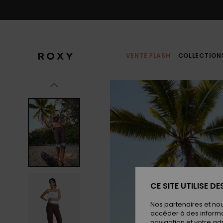
Passer
à
l'information
sur
le
produit
VENTE FLASH
COLLECTION
CE SITE UTILISE D
Nos partenaires et no
accéder à des informa
navigation et votre ad