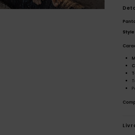
Deta
Pant
Style
Carac
M
C
T
T
P
Comp
Livr