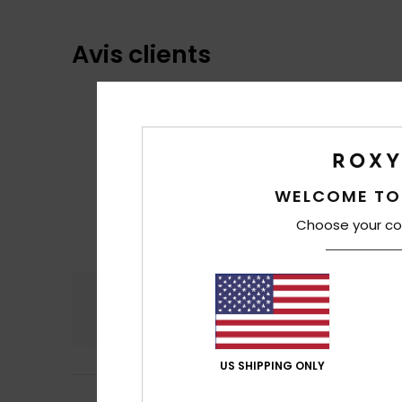
Avis clients
WELCOME TO
Choose your co
Confort
Rap
4.6
US SHIPPING ONLY
Maarit
16 juin 202