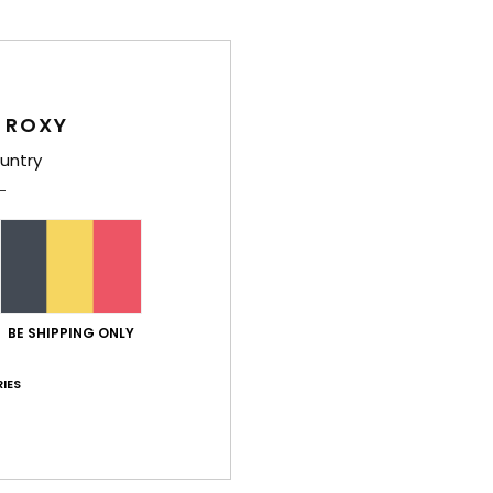
Carac
M
C
 ROXY
1
untry
B
M
D
V
Comp
BE SHIPPING ONLY
Livr
IES