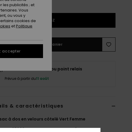
les publicités ; et
rtenaires. Vous
nt, ou vous y
1SZ
ertains cookies de
ookies
et
Politique
Ajouter au panier
t accepter
Livraison à domicile ou point relais
Prévue à partir du
11 août
ils & caractéristiques
 sac à dos en velours côtelé Vert Femme
ERJBP05000
Code couleur
gqm0