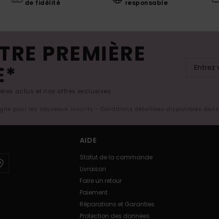
de fidélité
responsable
TRE PREMIÈRE
E*
res actus et nos offres exclusives.
ligne pour les nouveaux inscrits - Conditions détaillées disponibles dan
AIDE
Statut de la commande
Livraison
Faire un retour
Paiement
Réparations et Garanties
Protection des données