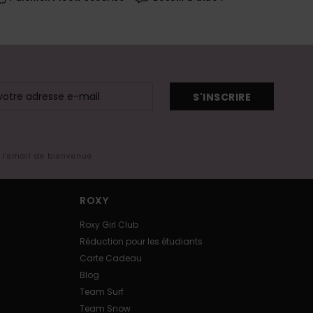
S'INSCRIRE
s l'email de bienvenue
ROXY
Roxy Girl Club
Réduction pour les étudiants
Carte Cadeau
Blog
Team Surf
Team Snow