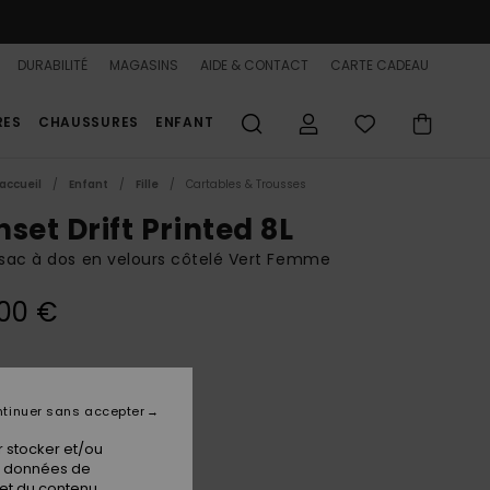
DURABILITÉ
MAGASINS
AIDE & CONTACT
CARTE CADEAU
RES
CHAUSSURES
ENFANT
accueil
Enfant
Fille
Cartables & Trousses
set Drift Printed 8L
 sac à dos en velours côtelé Vert Femme
00 €
Beetle
ur
tinuer sans accepter
 stocker et/ou
os données de
 et du contenu