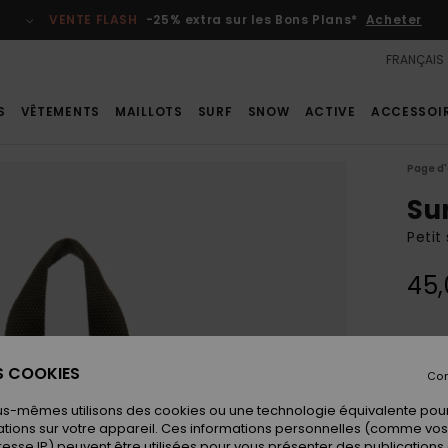
VENTE FLASH
-25% extra sur les Bons Plans*
Acheter
FRANÇAIS
S
VÊTEMENTS
MAILLOTS
SURF
SNOW
ACTIVE
ACCESSOI
Page d'
Sun
Petit
45,
Coule
ES COOKIES
Con
us-mêmes utilisons des cookies ou une technologie équivalente pour
tions sur votre appareil. Ces informations personnelles (comme v
resse IP) peuvent être utilisées pour vous présenter des publications