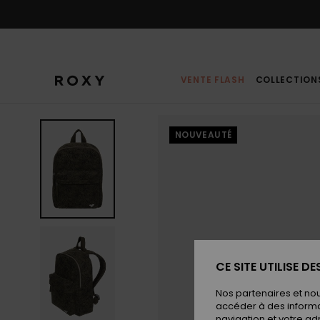
Passer
à
l'information
sur
le
produit
VENTE FLASH
COLLECTION
NOUVEAUTÉ
CE SITE UTILISE D
Nos partenaires et no
accéder à des informa
navigation et votre ad