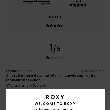
4.8
Trop petit
Trop grand
Coloris
4.8
1
/5
Estelle
12 juin 2026
Achat vérifié
On dirait qu'on a deux maillots, l'un par-dessus l'autre
(doublure non collée)
Afficher original - Deutsch
5
/5
WELCOME TO ROXY
Choose your country