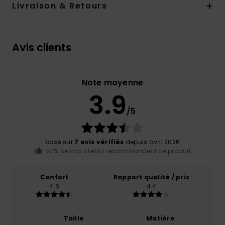
Livraison & Retours
Avis clients
Note moyenne
3.9
/5
basé sur
7 avis vérifiés
depuis avril 2026
57% de nos clients recommandent ce produit
Confort
Rapport qualité / prix
4.6
4.4
Taille
Matière