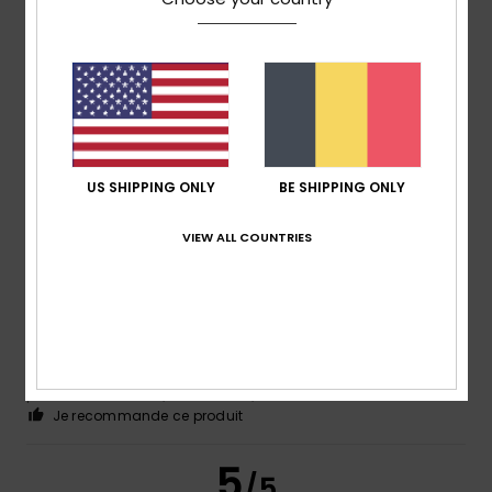
ANNEMARIE
5 juin 2026
Achat vérifié
Produit original et fantaisie
Confort
: 5
Rapport qualité / prix
: 5
Taille
: Taille
/5
/5
parfaite
Matière
: 5
Coloris
: 5
/5
/5
Je recommande ce produit
US SHIPPING ONLY
BE SHIPPING ONLY
4
/5
VIEW ALL COUNTRIES
Agathe
17 mai 2026
Achat vérifié
Produits qui taille bien et qumais manque d'informations
sur la protection des UV
Confort
: 4
Rapport qualité / prix
: 4
Taille
: Taille
/5
/5
parfaite
Matière
: 4
Coloris
: 5
/5
/5
Je recommande ce produit
5
/5