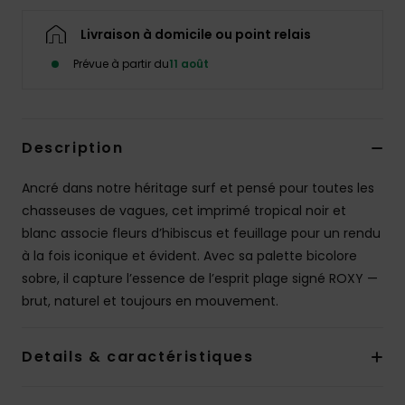
Accessoires
néoprène
Livraison à domicile ou point relais
Prévue à partir du
11 août
Vêtements
Accessoires
Description
Ancré dans notre héritage surf et pensé pour toutes les
Chaussures
chasseuses de vagues, cet imprimé tropical noir et
blanc associe fleurs d’hibiscus et feuillage pour un rendu
Fitness
à la fois iconique et évident. Avec sa palette bicolore
sobre, il capture l’essence de l’esprit plage signé ROXY —
Snow
brut, naturel et toujours en mouvement.
Swim
Details & caractéristiques