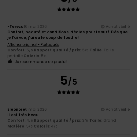
-Tereza
16 mai 2026
Achat vérifié
Confort, beauté et conditions idéales pour le surf. Dès que
je l'ai vue, j'ai eu le coup de foudre !
Afficher original - Português
Confort
: 5
Rapport qualité / prix
: 5
Taille
: Taille
/5
/5
parfaite
Coloris
: 5
/5
Je recommande ce produit
5
/5
Eleonore
6 mai 2026
Achat vérifié
Il est très beau
Confort
: 4
Rapport qualité / prix
: 3
Taille
: Grand
/5
/5
Matière
: 5
Coloris
: 4
/5
/5