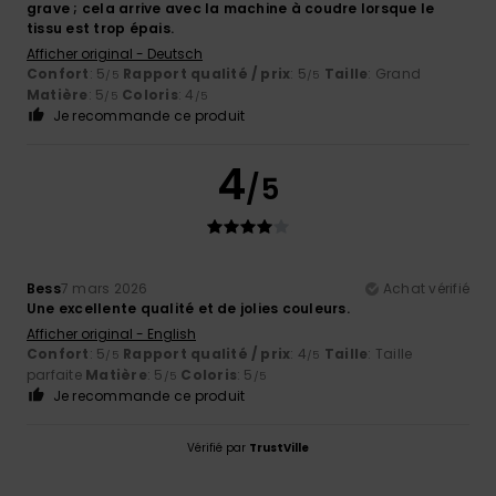
grave ; cela arrive avec la machine à coudre lorsque le
tissu est trop épais.
Afficher original - Deutsch
Confort
: 5
Rapport qualité / prix
: 5
Taille
: Grand
/5
/5
Matière
: 5
Coloris
: 4
/5
/5
Je recommande ce produit
4
/5
Bess
7 mars 2026
Achat vérifié
Une excellente qualité et de jolies couleurs.
Afficher original - English
Confort
: 5
Rapport qualité / prix
: 4
Taille
: Taille
/5
/5
parfaite
Matière
: 5
Coloris
: 5
/5
/5
Je recommande ce produit
Vérifié par
TrustVille