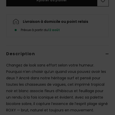
Ajouter au panier
Accessoires
néoprène
Livraison à domicile ou point relais
Vêtements
Prévue à partir du
12 août
Accessoires
Description
Chaussures
Changez de look sans effort selon votre humeur.
Fitness
Pourquoi n’en choisir qu’un quand vous pouvez avoir les
deux ? Ancré dans notre héritage surf et pensé pour
Snow
toutes les chasseuses de vagues, cet imprimé tropical
noir et blanc associe fleurs d’hibiscus et feuillage pour
un rendu à la fois iconique et évident. Avec sa palette
Swim
bicolore sobre, il capture l’essence de l’esprit plage signé
ROXY — brut, naturel et toujours en mouvement.