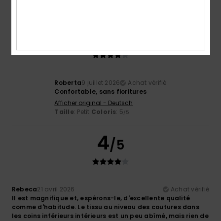
Je recommande ce produit
4
/5
Roberta
9 juillet 2026
Achat vérifié
Confortable, sans fioritures
Afficher original - Deutsch
Taille
: Petit
Coloris
: 5
/5
4
/5
Rebeca
21 avril 2026
Achat vérifié
Il est magnifique et, espérons-le, d'excellente qualité
comme d'habitude. Le tissu au niveau des coutures dans
les coins inférieurs intérieurs est un peu abîmé, mais rien de