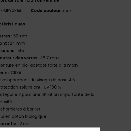
tes de soleil Marron Femme
ERJEY03155
Code couleur
xcck
téristiques
erres :
50mm
ont :
24 mm
ranche :
145
auteur des verres :
38.7 mm
onture en bio-acétate faite à la main
erres CR39
nveloppement du visage de base 4,5
rotection solaire anti-UV 100 %
atégorie 3 pour une filtration importante de la
nosité
 charnières à barillet
tui en coton biologique
arantie :
2 ans
élécharger la
Déclaration De Conformité