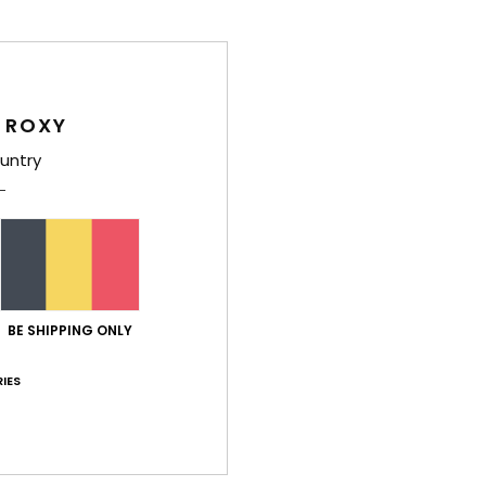
Comp
plast
 ROXY
Livr
untry
BE SHIPPING ONLY
Note moyenne
5.0
IES
/5
basé sur
2 avis vérifiés
depuis avril 2026