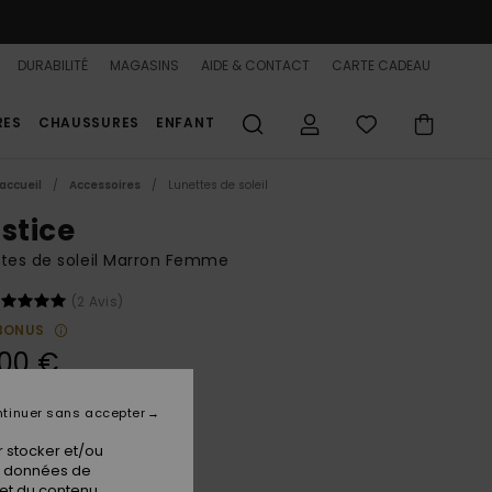
DURABILITÉ
MAGASINS
AIDE & CONTACT
CARTE CADEAU
RES
CHAUSSURES
ENFANT
accueil
Accessoires
Lunettes de soleil
lstice
tes de soleil Marron Femme
(2 Avis)
BONUS
,00 €
tinuer sans accepter
Shiny Tortoise/brown
ur
 stocker et/ou
os données de
 et du contenu