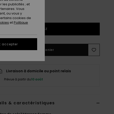
les publicités ; et
rtenaires. Vous
nt, ou vous y
ertains cookies de
ookies
et
Politique
1SZ
t accepter
Ajouter au panier
Livraison à domicile ou point relais
Prévue à partir du
10 août
ils & caractéristiques