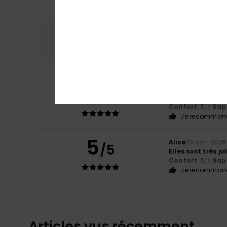
Confort
Rap
5.0
5
Sandrine
20 avril
/5
Très agréables à 
Confort
: 5
Rapp
/5
Je recommand
5
Alice
20 avril 2026
/5
Elles sont très jo
Confort
: 5
Rapp
/5
Je recommand
Articles vus récemment