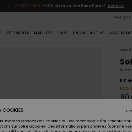
VENTE FLASH
-25% extra sur les Bons Plans*
Acheter
FRANÇAIS
S
VÊTEMENTS
MAILLOTS
SURF
SNOW
ACTIVE
ACCESSOI
Page d'
So
Lunet
5.0
ECO-
90
ES COOKIES
Con
Coule
us-mêmes utilisons des cookies ou une technologie équivalente pour
tions sur votre appareil. Ces informations personnelles (comme v
resse IP) peuvent être utilisées pour vous présenter des publications