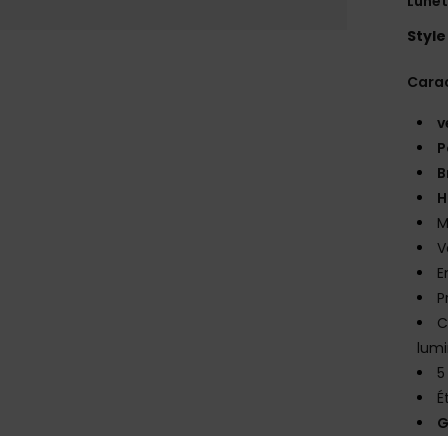
Lunet
Style
Carac
v
P
B
H
M
V
E
P
C
lumi
5
É
G
T