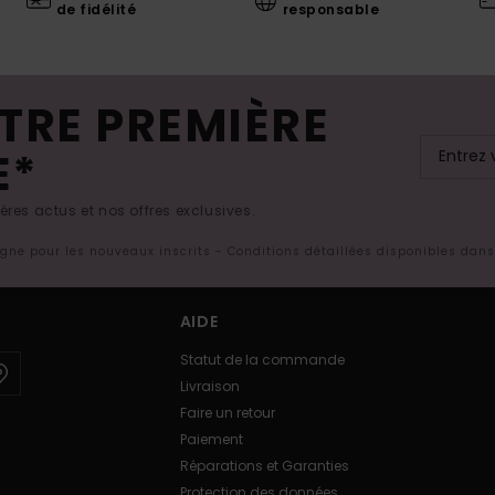
de fidélité
responsable
TRE PREMIÈRE
E*
res actus et nos offres exclusives.
ligne pour les nouveaux inscrits - Conditions détaillées disponibles dan
AIDE
Statut de la commande
Livraison
Faire un retour
Paiement
Réparations et Garanties
Protection des données