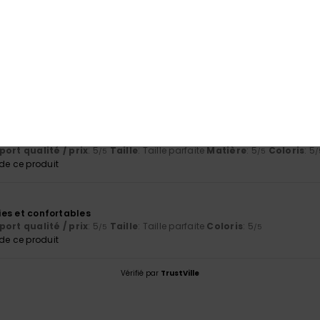
100% de nos clients recommandent ce produit
port qualité / prix
Taille
Matiè
5.0
5.0
Trop petit
Trop grand
 2026
porter et bonne protection lors de l'exposition au soleil
ort qualité / prix
: 5
Taille
: Taille parfaite
Matière
: 5
Coloris
: 5
/5
/5
/
e ce produit
lies et confortables
ort qualité / prix
: 5
Taille
: Taille parfaite
Coloris
: 5
/5
/5
e ce produit
Vérifié par
TrustVille