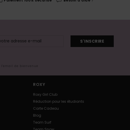
Paiement 100% sécurisé
Besoin d'aide ?
S'INSCRIRE
s l'email de bienvenue
ROXY
Roxy Girl Club
Réduction pour les étudiants
Carte Cadeau
Blog
Team Surf
Team Snow