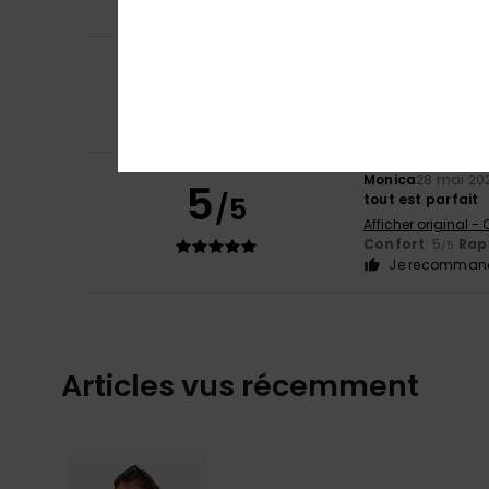
4
/5
VEERLE
8 juin 2026
daarom
Confort
: 4
Rapp
/5
Monica
28 mai 20
5
/5
tout est parfait
Afficher original -
Confort
: 5
Rapp
/5
Je recommand
Articles vus récemment