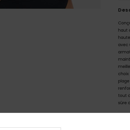
Des
Conçu
haut 
haute
avec 
armat
maint
meill
choix 
plage
renfo
tout 
sûre 
Deta