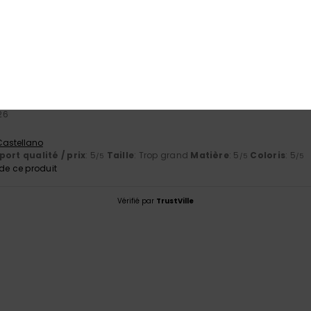
ort qualité / prix
: 4
Matière
: 4
Coloris
: 5
/5
/5
/5
26
 Castellano
ort qualité / prix
: 5
Taille
: Trop grand
Matière
: 5
Coloris
: 5
/5
/5
/5
e ce produit
Vérifié par
TrustVille