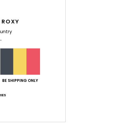
Livr
 ROXY
untry
Note moyenne
4.5
/5
BE SHIPPING ONLY
IES
basé sur
2 avis vérifiés
depuis mai 2026
50% de nos clients recommandent ce produit
port qualité / prix
Taille
Matiè
4.5
4.5
Trop petit
Trop grand