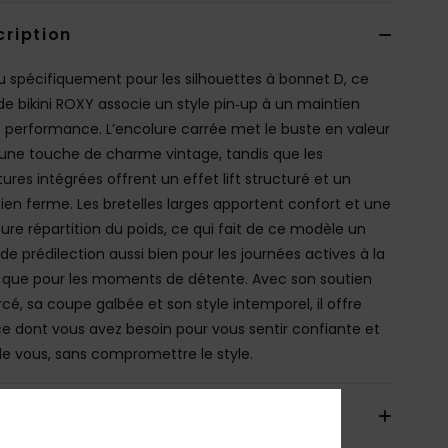
cription
 spécifiquement pour les silhouettes à bonnet D, ce
de bikini ROXY associe un style pin‑up à un maintien
 performance. L’encolure carrée met le buste en valeur
une touche de charme vintage, tandis que les
ures intégrées offrent un effet lift structuré et un
ien ferme. Les bretelles larges apportent confort et une
eure répartition du poids, ce qui fait de ce modèle un
de prédilection aussi bien pour les journées actives à la
 que pour les moments de détente. Avec son soutien
rcé, sa coupe galbée et son style intemporel, il offre
ce dont vous avez besoin pour vous sentir confiante et
de vous, sans compromettre le style.
ils & caractéristiques