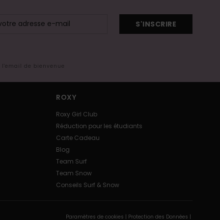
S'INSCRIRE
s l'email de bienvenue
ROXY
Roxy Girl Club
Réduction pour les étudiants
Carte Cadeau
Blog
Team Surf
Team Snow
Conseils Surf & Snow
Paramètres de cookies |
Protection des Données |