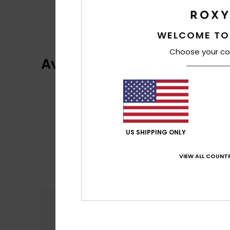
WELCOME TO
Choose your co
Avis clients
US SHIPPING ONLY
VIEW ALL COUNTR
Confort
Rap
4.5