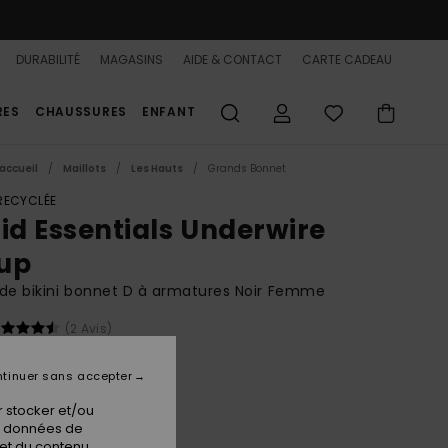
DURABILITÉ
MAGASINS
AIDE & CONTACT
CARTE CADEAU
RES
CHAUSSURES
ENFANT
accueil
Maillots
Les Hauts
Grands Bonnet
 RECYCLÉE
lid Essentials Underwire
up
de bikini bonnet D à armatures Noir Femme
(2 Avis)
BONUS
00 €
tinuer sans accepter
 stocker et/ou
os données de
Anthracite
ur
 et du contenu