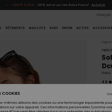
VENTE FLASH
-25% extra sur les Bons Plans*
Acheter
FRANÇAIS
S
VÊTEMENTS
MAILLOTS
SURF
SNOW
ACTIVE
ACCESSOI
Page d'
FIBRE
So
Dc
Haut 
4.5
ECO-
ES COOKIES
40,
Con
us-mêmes utilisons des cookies ou une technologie équivalente pour
tions sur votre appareil. Ces informations personnelles (comme v
Coule
resse IP) peuvent être utilisées pour vous présenter des publications