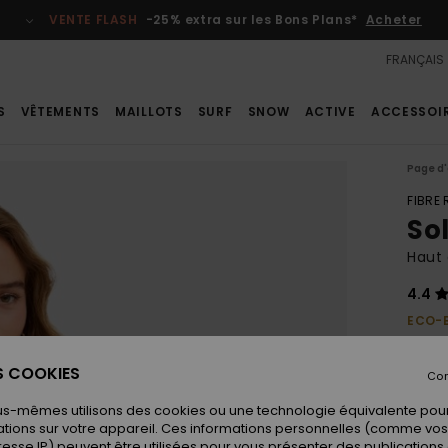
VENTE FLASH
-25% extra sur les Bons Plans*
Acheter
FRANÇAIS
S
VÊTEMENTS
MAILLOTS
SURF
SNOW
ACTIVE
ACCESSOI
Page d'
FIBRE
Sol
Haut 
4.4
ECO-
25,
ES COOKIES
Con
us-mêmes utilisons des cookies ou une technologie équivalente pour
Coule
tions sur votre appareil. Ces informations personnelles (comme v
resse IP) peuvent être utilisées pour vous présenter des publications