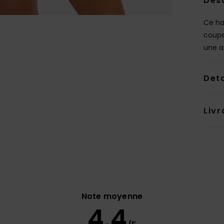
Des
Ce ha
coupe
une a
Deta
Livr
Note moyenne
4.4