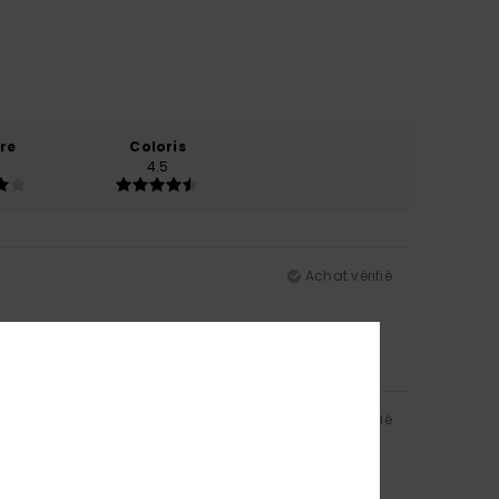
re
Coloris
4.5
Achat vérifié
Achat vérifié