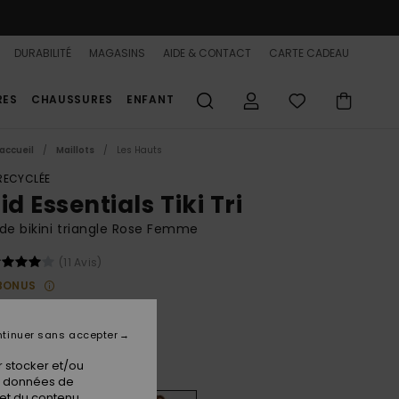
DURABILITÉ
MAGASINS
AIDE & CONTACT
CARTE CADEAU
RES
CHAUSSURES
ENFANT
accueil
Maillots
Les Hauts
 RECYCLÉE
id Essentials Tiki Tri
de bikini triangle Rose Femme
(11 Avis)
BONUS
00 €
tinuer sans accepter
 stocker et/ou
Plumeria
ur
os données de
 et du contenu