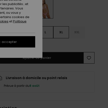
les publicités ; et
rtenaires. Vous
nt, ou vous y
ertains cookies de
ookies
et
Politique
S
S
M
L
XL
XXL
t accepter
ir le Guide des tailles
Ajouter au panier
Livraison à domicile ou point relais
Prévue à partir du
8 août