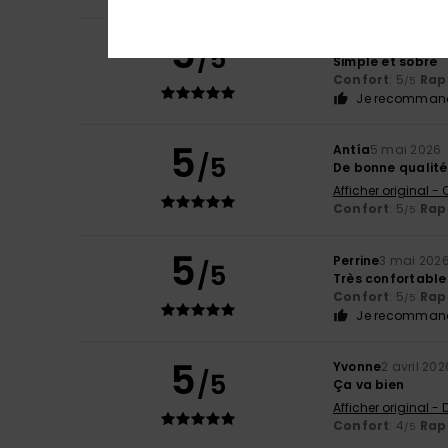
5
Stephanie
10 mai
/5
Simple et sobre
Confort
: 5
Rapp
/5
Je recommand
5
Antía
5 mai 2026
/5
De bonne qualité
Afficher original -
Confort
: 5
Rapp
/5
5
Perrine
3 mai 202
/5
Très confortable
Confort
: 5
Rapp
/5
Je recommand
5
Yvonne
2 avril 202
/5
Ça va bien
Afficher original -
Confort
: 4
Rapp
/5