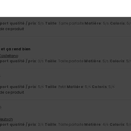
 2026
ort qualité / prix
: 5
Taille
: Taille parfaite
Matière
: 5
Coloris
: 5
/5
/5
/
e ce produit
 et ça rend bien
 Castellano
ort qualité / prix
: 3
Taille
: Taille parfaite
Matière
: 5
Coloris
: 5
/5
/5
/
6
ort qualité / prix
: 5
Taille
: Petit
Matière
: 5
Coloris
: 5
/5
/5
/5
e ce produit
6
 Deutsch
ort qualité / prix
: 3
Taille
: Taille parfaite
Matière
: 4
Coloris
: 5
/5
/5
/