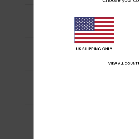
Choose your co
5
Nathalie
12 juin 2
/5
Confort et quali
Confort
: 5
Rapp
/5
Je recommand
4
/5
Nathalie
1 juin 20
US SHIPPING ONLY
Sympa
Confort
: 4
Rapp
/5
VIEW ALL COUNTR
3
Karen
21 mai 2026
/5
La taille ne corr
Afficher original - 
Confort
: 4
Rapp
/5
Mirco
10 mai 2026
5
/5
Excellent
Afficher original - 
Confort
: 5
Rapp
/5
Je recommand