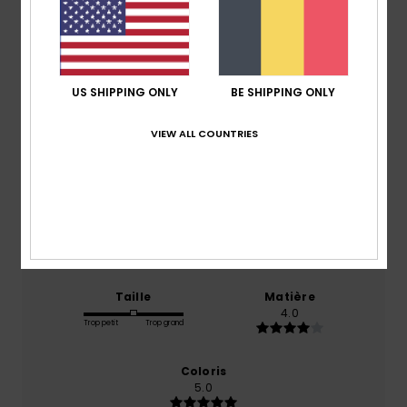
Note moyenne
4.0
US SHIPPING ONLY
BE SHIPPING ONLY
/5
VIEW ALL COUNTRIES
basé sur
1 avis vérifiés
depuis juin 2026
100% de nos clients recommandent ce produit
Confort
Rapport qualité / prix
4.0
4.0
Taille
Matière
4.0
Trop petit
Trop grand
Coloris
5.0