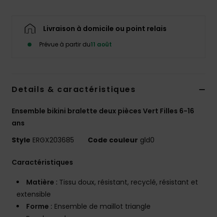
Accessoires
néoprène
Livraison à domicile ou point relais
Vêtements
Prévue à partir du
11 août
Accessoires
Details & caractéristiques
Chaussures
Ensemble bikini bralette deux pièces Vert Filles 6-16
ans
Fitness
Style
ERGX203685
Code couleur
gld0
Snow
Caractéristiques
Matière :
Tissu doux, résistant, recyclé, résistant et
Swim
extensible
Forme :
Ensemble de maillot triangle