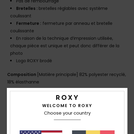
Pas de rembourrage
Bretelles :
bretelles réglables avec système
coulissant
Fermeture :
fermeture par anneau et bretelle
coulissante
En raison de la technique d’impression utilisée,
chaque pièce est unique et peut donc différer de la
photo
Logo ROXY brodé
Composition
[Matière principale] 82% polyester recyclé,
18% élasthanne
Livraison & Retours
WELCOME TO ROXY
Choose your country
Avis clients