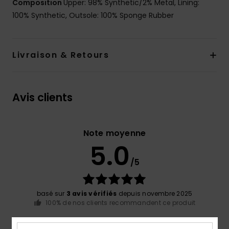
Composition
Upper: 98% Synthetic/2% Metal, Lining:
100% Synthetic, Outsole: 100% Sponge Rubber
Livraison & Retours
Avis clients
Note moyenne
5.0
/5
basé sur
3 avis vérifiés
depuis novembre 2025
100% de nos clients recommandent ce produit