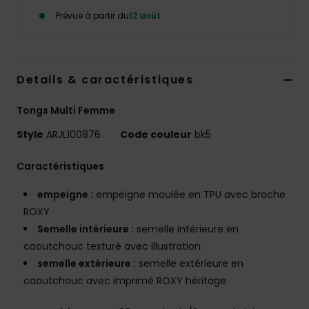
Accessoires
Prévue à partir du
12 août
néoprène
Vêtements
Details & caractéristiques
Accessoires
Tongs Multi Femme
Style
ARJL100876
Code couleur
bk5
Chaussures
Caractéristiques
Fitness
empeigne :
empeigne moulée en TPU avec broche
ROXY
Snow
Semelle intérieure :
semelle intérieure en
caoutchouc texturé avec illustration
semelle extérieure :
semelle extérieure en
Swim
caoutchouc avec imprimé ROXY héritage