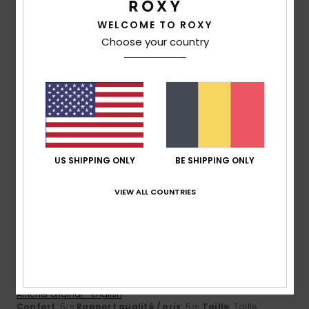
Confort
Rapport qualité / prix
5.0
5.0
WELCOME TO ROXY
Choose your country
Taille
Matière
5.0
Trop petit
Trop grand
Coloris
5.0
US SHIPPING ONLY
BE SHIPPING ONLY
5
VIEW ALL COUNTRIES
/5
Gill
16 juin 2026
Achat vérifié
Style
Afficher original - English
Confort
: 5
Rapport qualité / prix
: 5
Taille
: Taille
/5
/5