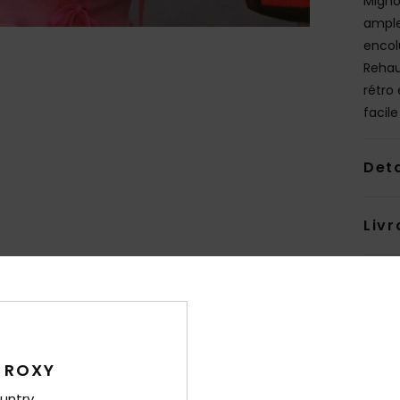
Migno
ample
encol
Rehau
rétro 
facile
Deta
Livr
 ROXY
Note moyenne
untry