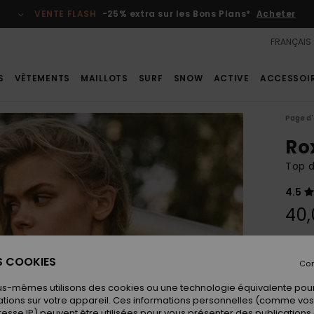
VENTE FLASH
-25% extra sur les Bons Plans*
Acheter
FRANÇAIS
S
VÊTEMENTS
MAILLOTS
SURF
SNOW
ACTIVE
ACCESSOI
Page d'
Ro
Top 
4.5
40,
Coule
ES COOKIES
Con
us-mêmes utilisons des cookies ou une technologie équivalente pour
tions sur votre appareil. Ces informations personnelles (comme v
resse IP) peuvent être utilisées pour vous présenter des publications