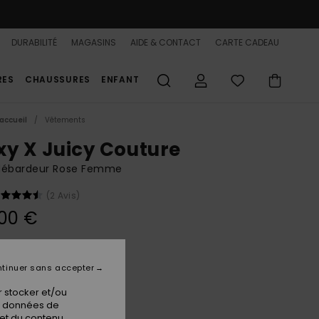
DURABILITÉ
MAGASINS
AIDE & CONTACT
CARTE CADEAU
RES
CHAUSSURES
ENFANT
accueil
Vêtements
xy X Juicy Couture
débardeur Rose Femme
(2 Avis)
00 €
Candy Pink
ur
tinuer sans accepter
 stocker et/ou
os données de
 et du contenu