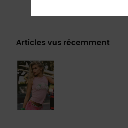
Afficher original -
Confort
: 4
Rapp
/5
Je recommand
Articles vus récemment