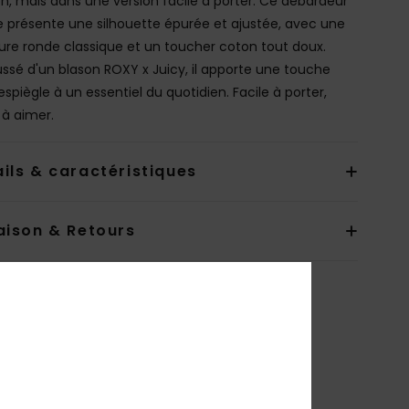
n, mais dans une version facile à porter. Ce débardeur
 présente une silhouette épurée et ajustée, avec une
ure ronde classique et un toucher coton tout doux.
ssé d'un blason ROXY x Juicy, il apporte une touche
espiègle à un essentiel du quotidien. Facile à porter,
 à aimer.
ils & caractéristiques
aison & Retours