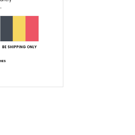
4.5
/5
basé sur
2 avis vérifiés
depuis juin 2026
100% de nos clients recommandent ce produit
BE SHIPPING ONLY
port qualité / prix
Taille
Matiè
4.5
4.5
Trop petit
Trop grand
IES
6
n
 Castellano
ort qualité / prix
: 5
Taille
: Taille parfaite
Matière
: 5
Coloris
: 5
/5
/5
/
e ce produit