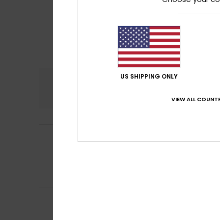
US SHIPPING ONLY
Confort
Rap
4.5
VIEW ALL COUNTR
Raquel
19 juin 202
5
/5
Ça rend très bie
Afficher original -
Confort
: 5
Rapp
/5
Je recommand
Eva
6 juin 2026
4
/5
Coton de qualité