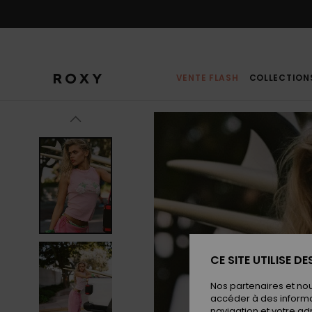
Passer
à
l'information
sur
le
produit
VENTE FLASH
COLLECTION
CE SITE UTILISE D
Nos partenaires et no
accéder à des informa
navigation et votre ad