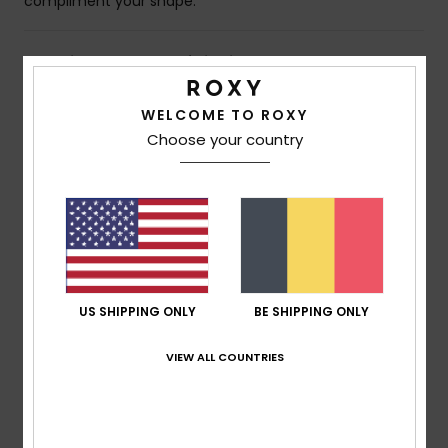
compliment your shape.
Details & caractéristiques
WELCOME TO ROXY
Livraison & Retours
Choose your country
Avis clients
Note moyenne
5.0
US SHIPPING ONLY
BE SHIPPING ONLY
/5
VIEW ALL COUNTRIES
basé sur
1 avis vérifiés
depuis juillet 2026
0% de nos clients recommandent ce produit