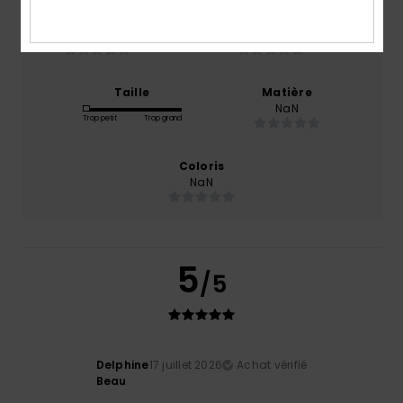
Confort
Rapport qualité / prix
NaN
NaN
Taille
Matière
NaN
Trop petit
Trop grand
Coloris
NaN
5
/5
Delphine
17 juillet 2026
Achat vérifié
Beau