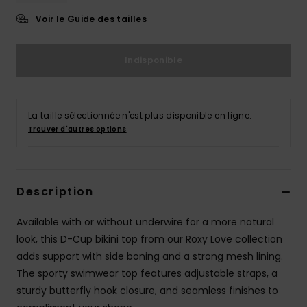
Accessoires
Voir le Guide des tailles
néoprène
Indisponible
Vêtements
Accessoires
La taille sélectionnée n'est plus disponible en ligne.
Trouver d'autres options
Chaussures
Fitness
Description
Available with or without underwire for a more natural
Snow
look, this D-Cup bikini top from our Roxy Love collection
adds support with side boning and a strong mesh lining.
Swim
The sporty swimwear top features adjustable straps, a
sturdy butterfly hook closure, and seamless finishes to