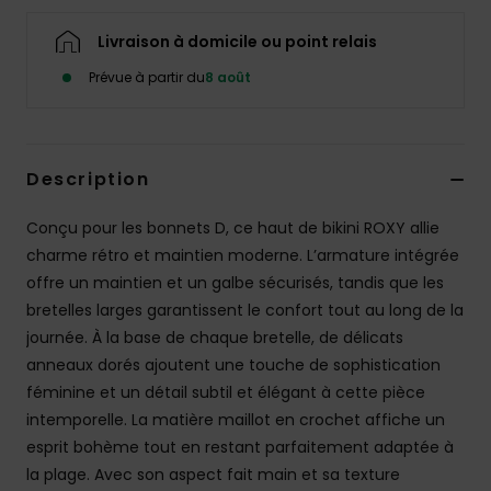
Accessoires
néoprène
Livraison à domicile ou point relais
Prévue à partir du
8 août
Vêtements
Accessoires
Description
Conçu pour les bonnets D, ce haut de bikini ROXY allie
Chaussures
charme rétro et maintien moderne. L’armature intégrée
offre un maintien et un galbe sécurisés, tandis que les
Fitness
bretelles larges garantissent le confort tout au long de la
journée. À la base de chaque bretelle, de délicats
Snow
anneaux dorés ajoutent une touche de sophistication
féminine et un détail subtil et élégant à cette pièce
intemporelle. La matière maillot en crochet affiche un
Swim
esprit bohème tout en restant parfaitement adaptée à
la plage. Avec son aspect fait main et sa texture