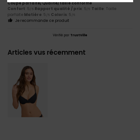
Coupe parfaite/Qualité/taille conforme
Confort
: 5
Rapport qualité / prix
: 5
Taille
: Taille
/5
/5
parfaite
Matière
: 5
Coloris
: 5
/5
/5
Je recommande ce produit
Vérifié par
TrustVille
Articles vus récemment