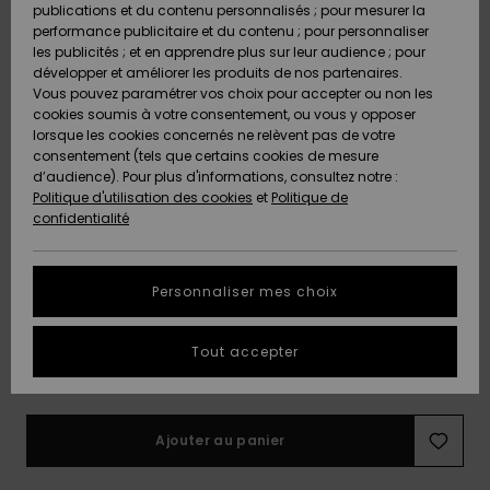
50,00 €
DURABILITÉ
Skateboards
Bain Sport
publications et du contenu personnalisés ; pour mesurer la
plus fréquentes
Combis
Cache-cous
performance publicitaire et du contenu ; pour personnaliser
et notre
Short &
Surf
Lunettes de
les publicités ; et en apprendre plus sur leur audience ; pour
formulaire de
MAGASINS
Pantalon
Anthracite
Couleur
soleil
développer et améliorer les produits de nos partenaires.
contact.
Sacs
Vous pouvez paramétrer vos choix pour accepter ou non les
Cartables &
techniques
cookies soumis à votre consentement, ou vous y opposer
Consulter
CARTE
Shorts
la FAQ
Trousses
lorsque les cookies concernés ne relèvent pas de votre
Vestes de
CADEAU
consentement (tels que certains cookies de mesure
snow
d’audience). Pour plus d'informations, consultez notre :
Accessoires
Politique d'utilisation des cookies
et
Politique de
Jupes
Accessoires
de Snow
confidentialité
LISTE DE
Pantalon de
SOUHAITS
snow
XS
S
M
L
XL
Personnaliser mes choix
Maillots de
XXL
bain
Tout accepter
Voir le Guide des tailles
Combinaisons
de surf
Ajouter au panier
Lycras &