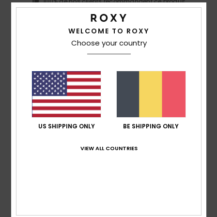
100% de nos clients recommandent ce produit
Confort
Rapport qualité / prix
WELCOME TO ROXY
5.0
5.0
Choose your country
Taille
Matière
5.0
Trop petit
Trop grand
Coloris
5.0
US SHIPPING ONLY
BE SHIPPING ONLY
VIEW ALL COUNTRIES
5
/5
Géraldine
9 juillet 2026
Achat vérifié