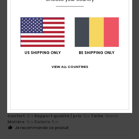
Taille
Matière
5.0
Trop petit
Trop grand
Coloris
5.0
US SHIPPING ONLY
BE SHIPPING ONLY
5
VIEW ALL COUNTRIES
/5
Maria
11 mai 2026
Achat vérifié
Tout est parfait, la commande est arrivée comme prévu
Afficher original - Castellano
Confort
: 5
Rapport qualité / prix
: 5
Taille
: Grand
/5
/5
Matière
: 5
Coloris
: 5
/5
/5
Je recommande ce produit