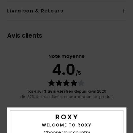
Livraison & Retours
Avis clients
Note moyenne
4.0
/5
basé sur
3 avis vérifiés
depuis avril 2026
67% de nos clients recommandent ce produit
Confort
Rapport qualité / prix
5.0
4.5
WELCOME TO ROXY
Choose your country