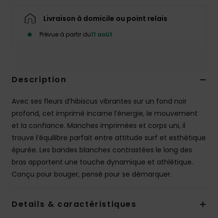
Accessoires
néoprène
Livraison à domicile ou point relais
Prévue à partir du
11 août
Vêtements
Accessoires
Description
Avec ses fleurs d’hibiscus vibrantes sur un fond noir
Chaussures
profond, cet imprimé incarne l’énergie, le mouvement
et la confiance. Manches imprimées et corps uni, il
Fitness
trouve l’équilibre parfait entre attitude surf et esthétique
épurée. Les bandes blanches contrastées le long des
Snow
bras apportent une touche dynamique et athlétique.
Conçu pour bouger, pensé pour se démarquer.
Swim
Details & caractéristiques