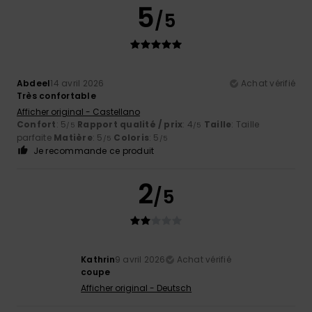
5
/5
Abdeel
14 avril 2026
Achat vérifié
Très confortable
Afficher original - Castellano
Confort
: 5
Rapport qualité / prix
: 4
Taille
: Taille
/5
/5
parfaite
Matière
: 5
Coloris
: 5
/5
/5
Je recommande ce produit
2
/5
Kathrin
9 avril 2026
Achat vérifié
coupe
Afficher original - Deutsch