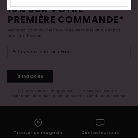
Accessoires
15% SUR VOTRE
néoprène
PREMIÈRE COMMANDE*
Vêtements
Abonnez-vous pour recevoir nos dernières actus et nos
offres exclusives.
Accessoires
Chaussures
S'INSCRIRE
Fitness
(*) Offre valable en ligne pour les nouveaux inscrits -
Conditions détaillées disponibles dans l'email de bienvenue
Snow
Swim
Trouver un magasin
Contactez nous