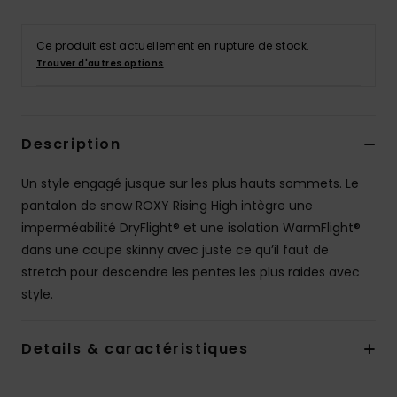
Accessoires
néoprène
Ce produit est actuellement en rupture de stock.
Trouver d'autres options
Vêtements
Accessoires
Description
Un style engagé jusque sur les plus hauts sommets. Le
Chaussures
pantalon de snow ROXY Rising High intègre une
imperméabilité DryFlight® et une isolation WarmFlight®
Fitness
dans une coupe skinny avec juste ce qu’il faut de
stretch pour descendre les pentes les plus raides avec
Snow
style.
Swim
Details & caractéristiques