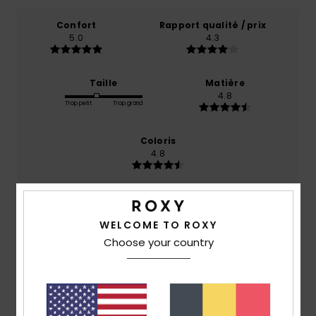
Confort
Rapport qualité / prix
5.0
4.3
Taille
Matière
4.8
Trop petit
Trop grand
Coloris
4.8
5
WELCOME TO ROXY
/5
Choose your country
Client anonyme vérifié
14 mars 2026
Achat vérifié
Bonne qualité