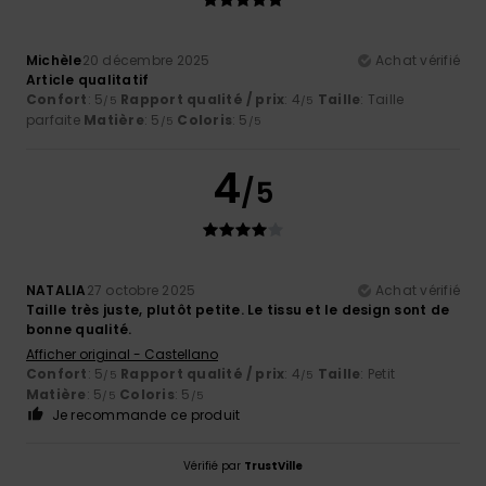
Michèle
20 décembre 2025
Achat vérifié
Article qualitatif
Confort
: 5
Rapport qualité / prix
: 4
Taille
: Taille
/5
/5
parfaite
Matière
: 5
Coloris
: 5
/5
/5
4
/5
NATALIA
27 octobre 2025
Achat vérifié
Taille très juste, plutôt petite. Le tissu et le design sont de
bonne qualité.
Afficher original - Castellano
Confort
: 5
Rapport qualité / prix
: 4
Taille
: Petit
/5
/5
Matière
: 5
Coloris
: 5
/5
/5
Je recommande ce produit
Vérifié par
TrustVille