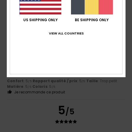
Confort
: 5
Rapport qualité / prix
: 5
Taille
: Taille
/5
/5
parfaite
Matière
: 5
Coloris
: 5
/5
/5
Je recommande ce produit
US SHIPPING ONLY
BE SHIPPING ONLY
4
/5
VIEW ALL COUNTRIES
Mireille
18 janvier 2026
Achat vérifié
Le 12 ans trop petit j ai changé pour du 14 ans .la coupe
trop juste je pense . Mais bel article au final bel ensemble
avec le bas
Confort
: 5
Rapport qualité / prix
: 5
Taille
: Trop petit
/5
/5
Matière
: 5
Coloris
: 5
/5
/5
Je recommande ce produit
5
/5