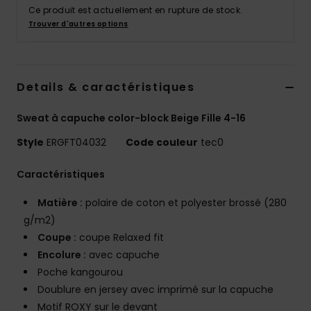
Accessoires
Ce produit est actuellement en rupture de stock.
néoprène
Trouver d'autres options
Vêtements
Details & caractéristiques
Accessoires
Sweat à capuche color-block Beige Fille 4-16
Style
ERGFT04032
Code couleur
tec0
Chaussures
Caractéristiques
Fitness
Matière :
polaire de coton et polyester brossé (280
g/m2)
Snow
Coupe :
coupe Relaxed fit
Encolure :
avec capuche
Swim
Poche kangourou
Doublure en jersey avec imprimé sur la capuche
Motif ROXY sur le devant