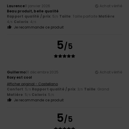
Laurence
11 janvier 2026
Achat vérifié
Beau produit, belle qualité
Rapport qualité / prix
: 5
Taille
: Taille parfaite
Matière
:
/5
4
Coloris
: 4
/5
/5
Je recommande ce produit
5
/5
Guillermo
31 décembre 2025
Achat vérifié
Roxy est cool
Afficher original - Castellano
Confort
: 5
Rapport qualité / prix
: 3
Taille
: Grand
/5
/5
Matière
: 5
Coloris
: 5
/5
/5
Je recommande ce produit
5
/5