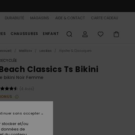
DURABILITÉ
MAGASINS
AIDE & CONTACT
CARTE CADEAU
RES
CHAUSSURES
ENFANT
accueil
Maillots
Les Bas
Hipster & Classiques
 RECYCLÉE
Beach Classics Ts Bikini
e bikini Noir Femme
(4 Avis)
BONUS
 €
48%
75 €
tinuer sans accepter
PLANS
 stocker et/ou
 FLASH 25% EXTRA
os données de
 et du contenu