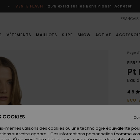
VENTE FLASH
-25% extra sur les Bons Plans*
Acheter
FRANÇAIS
S
VÊTEMENTS
MAILLOTS
SURF
SNOW
ACTIVE
ACCESSOI
Page d'
FIBRE
Pt 
Bas d
4.5
ECO-
30,00
15,
ES COOKIES
Con
BONS 
us-mêmes utilisons des cookies ou une technologie équivalente pour
VENTE
tions sur votre appareil. Ces informations personnelles (comme v
resse IP) peuvent être utilisées pour vous présenter des publications