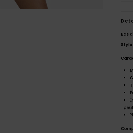
Deta
Bas d
Style
Carac
M
C
T
F
E
peut
P
Comp