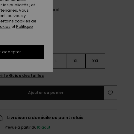
les publicités ; et
Anthracite Wind Swept Floral
ur
rtenaires. Vous
nt, ou vous y
ertains cookies de
ookies
et
Politique
t accepter
S
S
M
L
XL
XXL
ir le Guide des tailles
Ajouter au panier
Livraison à domicile ou point relais
Prévue à partir du
10 août