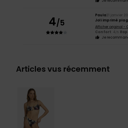
Je recommand
Paula
21 janvier 2
4
/5
Joli imprimé pla
Afficher original -
Confort
: 4
Rapp
/5
Je recommand
Articles vus récemment