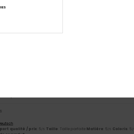
4.8
4.8
IES
Trop petit
Trop grand
ai 2026
té et prix avantageux
 Castellano
ort qualité / prix
: 5
Taille
: Grand
Matière
: 5
Coloris
: 5
/5
/5
/5
e ce produit
6
 Deutsch
ort qualité / prix
: 5
Taille
: Trop petit
Matière
: 5
Coloris
: 5
/5
/5
/5
e ce produit
26
 Deutsch
ort qualité / prix
: 5
Taille
: Taille parfaite
Matière
: 5
Coloris
: 5
/5
/5
/