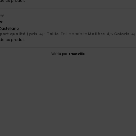
e ce produit
026
ge
 Castellano
ort qualité / prix
: 4
Taille
: Taille parfaite
Matière
: 4
Coloris
: 4
/5
/5
/
e ce produit
Vérifié par
TrustVille