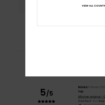
4.8
VIEW ALL COUNTR
Jose Manuel
17 m
5
/5
Excellente quali
Afficher original -
Confort
: 5
Rapp
/5
Je recommand
Alina
5 février 202
4
/5
Joli motif/design
Afficher original -
Confort
: 5
Rapp
/5
Je recommand
Maika
3 février 20
5
/5
top
Afficher original -
Confort
: 5
Rapp
/5