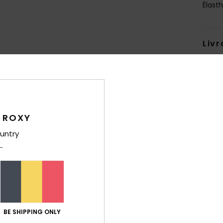
Élast
Livr
 ROXY
Note moyenne
untry
4.5
/5
basé sur
4 avis vérifiés
depuis janvier 2026
100% de nos clients recommandent ce produit
BE SHIPPING ONLY
port qualité / prix
Taille
Matiè