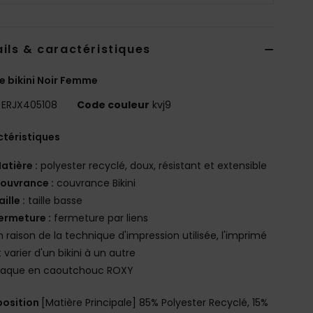
ils & caractéristiques
e bikini Noir Femme
ERJX405108
Code couleur
kvj9
téristiques
atière :
polyester recyclé, doux, résistant et extensible
ouvrance :
couvrance Bikini
aille :
taille basse
ermeture :
fermeture par liens
n raison de la technique d'impression utilisée, l'imprimé
 varier d'un bikini à un autre
laque en caoutchouc ROXY
osition
[Matière Principale] 85% Polyester Recyclé, 15%