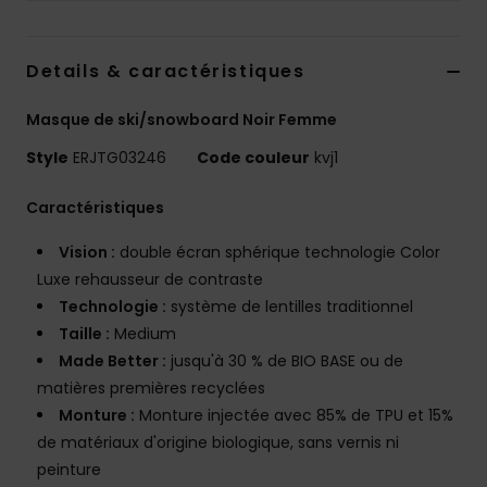
Accessoires
néoprène
Details & caractéristiques
Vêtements
Masque de ski/snowboard Noir Femme
Style
ERJTG03246
Code couleur
kvj1
Accessoires
Caractéristiques
Chaussures
Vision :
double écran sphérique technologie Color
Luxe rehausseur de contraste
Fitness
Technologie :
système de lentilles traditionnel
Taille :
Medium
Snow
Made Better :
jusqu'à 30 % de BIO BASE ou de
matières premières recyclées
Monture :
Monture injectée avec 85% de TPU et 15%
Swim
de matériaux d'origine biologique, sans vernis ni
peinture