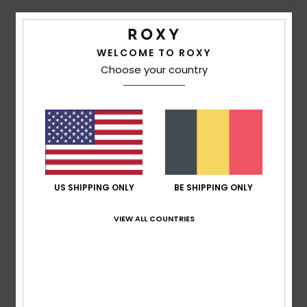
Livraison & Retours
WELCOME TO ROXY
Choose your country
Avis clients
Note moyenne
4.0
/5
US SHIPPING ONLY
BE SHIPPING ONLY
basé sur
2 avis vérifiés
depuis février 2026
VIEW ALL COUNTRIES
50% de nos clients recommandent ce produit
Confort
Rapport qualité / prix
4.5
4.5