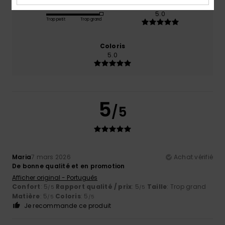
Taille
Matière
5.0
Trop petit
Trop grand
Coloris
5.0
5
/5
Maria
7 mars 2026
Achat vérifié
De bonne qualité et en promotion
Afficher original - Português
Confort
: 5
Rapport qualité / prix
: 5
Taille
: Trop grand
/5
/5
Matière
: 5
Coloris
: 5
/5
/5
Je recommande ce produit