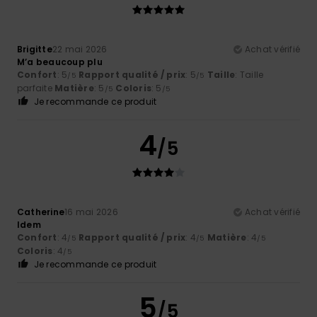
Brigitte
22 mai 2026
Achat vérifié
M’a beaucoup plu
Confort
: 5
Rapport qualité / prix
: 5
Taille
: Taille
/5
/5
parfaite
Matière
: 5
Coloris
: 5
/5
/5
Je recommande ce produit
4
/5
Catherine
16 mai 2026
Achat vérifié
Idem
Confort
: 4
Rapport qualité / prix
: 4
Matière
: 4
/5
/5
/5
Coloris
: 4
/5
Je recommande ce produit
5
/5