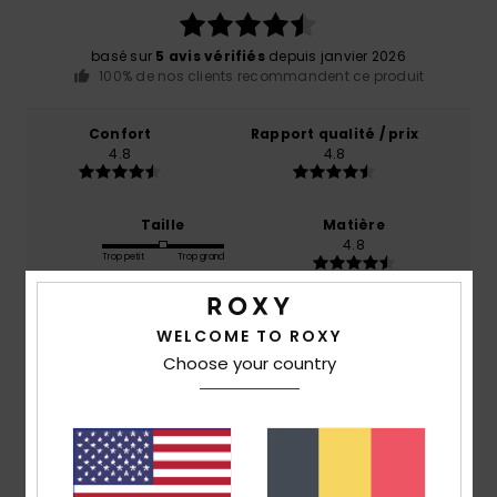
basé sur
5 avis vérifiés
depuis janvier 2026
100% de nos clients recommandent ce produit
Confort
Rapport qualité / prix
4.8
4.8
Taille
Matière
4.8
Trop petit
Trop grand
Coloris
WELCOME TO ROXY
4.8
Choose your country
5
/5