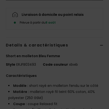
Accessoires
néoprène
Livraison à domicile ou point relais
Vêtements
Prévue à partir du
8 août
Accessoires
Details & caractéristiques
Chaussures
Short en molleton Bleu Femme
Style
ERJFB03493
Code couleur
xbwb
Fitness
Caractéristiques
Snow
Modèle :
short rayé en molleton fendu sur le côté
Matière :
molleton rayé fil teint 60% coton, 40%
Swim
polyester (250 GSM)
Coupe :
coupe Relaxed fit