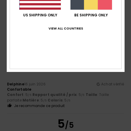
US SHIPPING ONLY
BE SHIPPING ONLY
Anne
2 juillet 2026
Achat vérifié
Matière confortable et agréable
Confort
: 5
Rapport qualité / prix
: 5
Taille
: Taille
/5
/5
VIEW ALL COUNTRIES
parfaite
Matière
: 5
/5
Je recommande ce produit
5
/5
Delphine
16 juin 2026
Achat vérifié
Confortable
Confort
: 5
Rapport qualité / prix
: 5
Taille
: Taille
/5
/5
parfaite
Matière
: 5
Coloris
: 5
/5
/5
Je recommande ce produit
5
/5