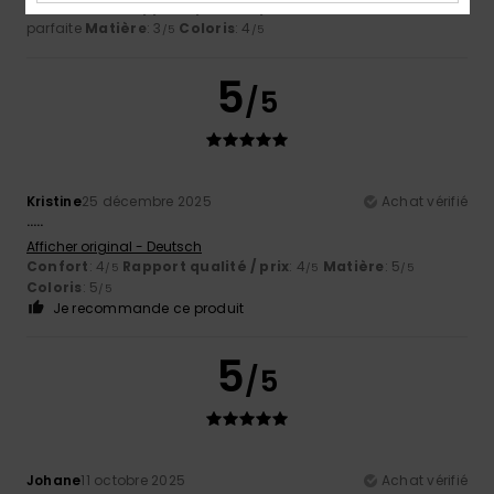
Confort
: 4
Rapport qualité / prix
: 3
Taille
: Taille
/5
/5
parfaite
Matière
: 3
Coloris
: 4
/5
/5
5
/5
Kristine
25 décembre 2025
Achat vérifié
…..
Afficher original - Deutsch
Confort
: 4
Rapport qualité / prix
: 4
Matière
: 5
/5
/5
/5
Coloris
: 5
/5
Je recommande ce produit
5
/5
Johane
11 octobre 2025
Achat vérifié