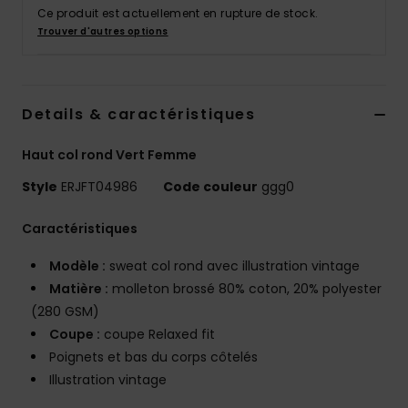
Accessoires
Ce produit est actuellement en rupture de stock.
néoprène
Trouver d'autres options
Vêtements
Details & caractéristiques
Accessoires
Haut col rond Vert Femme
Style
ERJFT04986
Code couleur
ggg0
Chaussures
Caractéristiques
Fitness
Modèle :
sweat col rond avec illustration vintage
Matière :
molleton brossé 80% coton, 20% polyester
Snow
(280 GSM)
Coupe :
coupe Relaxed fit
Swim
Poignets et bas du corps côtelés
Illustration vintage