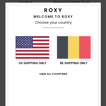
Confort
Rapport qualité / prix
4.5
4.3
WELCOME TO ROXY
Taille
Matière
Choose your country
4.5
Trop petit
Trop grand
Coloris
4.5
US SHIPPING ONLY
BE SHIPPING ONLY
3
/5
VIEW ALL COUNTRIES
Juan Antonio
5 janvier 2026
Achat vérifié
Le tissu n'est pas de la qualité que j'attendais.
Afficher original - Castellano