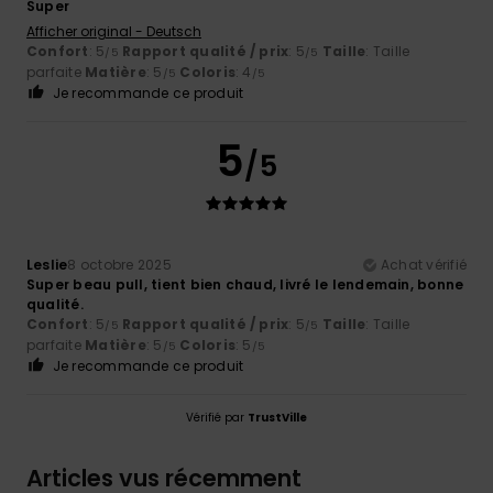
Super
Afficher original - Deutsch
Confort
: 5
Rapport qualité / prix
: 5
Taille
: Taille
/5
/5
parfaite
Matière
: 5
Coloris
: 4
/5
/5
Je recommande ce produit
5
/5
Leslie
8 octobre 2025
Achat vérifié
Super beau pull, tient bien chaud, livré le lendemain, bonne
qualité.
Confort
: 5
Rapport qualité / prix
: 5
Taille
: Taille
/5
/5
parfaite
Matière
: 5
Coloris
: 5
/5
/5
Je recommande ce produit
Vérifié par
TrustVille
Articles vus récemment