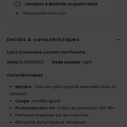
Accessoires
Livraison à domicile ou point relais
néoprène
Prévue à partir du
12 août
Vêtements
Details & caractéristiques
Accessoires
Lycra à manches courtes Vert Femme
Chaussures
Style
ERJWR03962
Code couleur
xgbb
Caractéristiques
Fitness
Matière :
Tissu en nylon recyclé extensible doux et
Snow
résistant
Coupe :
modèle ajusté
Protection anti-UV :
indice de protection UPF 50+
Swim
Panneaux imprimés sur les manches
Silhouette dynamique et tendance