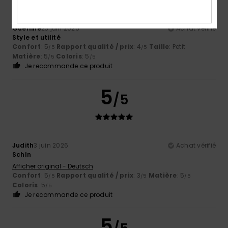
Guerline
23 juin 2026
Achat vérifié
Style et utilité
Confort
: 5
Rapport qualité / prix
: 4
Taille
: Petit
/5
/5
Matière
: 5
Coloris
: 5
/5
/5
Je recommande ce produit
5
/5
Judith
3 juin 2026
Achat vérifié
Schln
Afficher original - Deutsch
Confort
: 5
Rapport qualité / prix
: 3
Matière
: 5
/5
/5
/5
Coloris
: 5
/5
Je recommande ce produit
5