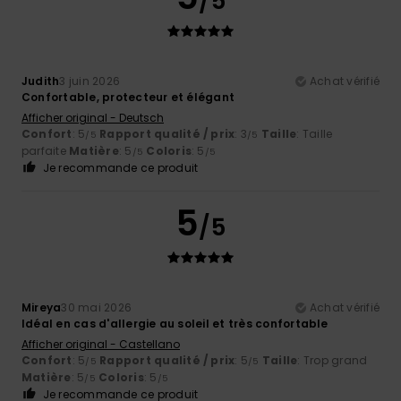
/5
Judith
3 juin 2026
Achat vérifié
Confortable, protecteur et élégant
Afficher original - Deutsch
Confort
: 5
Rapport qualité / prix
: 3
Taille
: Taille
/5
/5
parfaite
Matière
: 5
Coloris
: 5
/5
/5
Je recommande ce produit
5
/5
Mireya
30 mai 2026
Achat vérifié
Idéal en cas d'allergie au soleil et très confortable
Afficher original - Castellano
Confort
: 5
Rapport qualité / prix
: 5
Taille
: Trop grand
/5
/5
Matière
: 5
Coloris
: 5
/5
/5
Je recommande ce produit