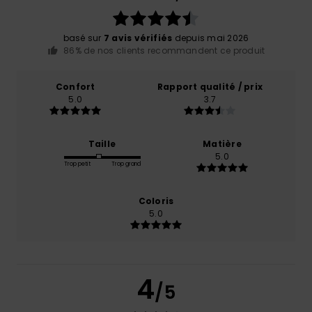
basé sur
7 avis vérifiés
depuis mai 2026
86% de nos clients recommandent ce produit
Confort
Rapport qualité / prix
5.0
3.7
Taille
Matière
5.0
Trop petit
Trop grand
Coloris
5.0
4
/5