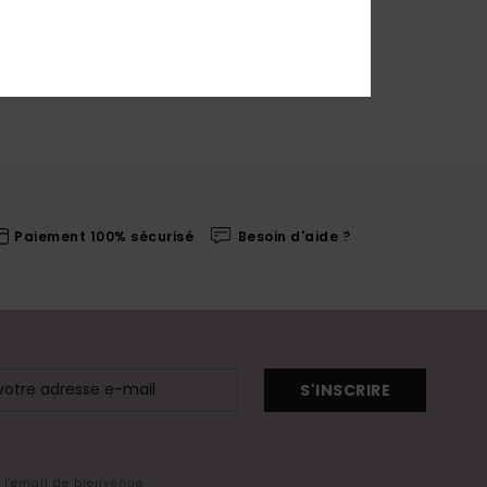
Paiement 100% sécurisé
Besoin d'aide ?
S'INSCRIRE
s l'email de bienvenue