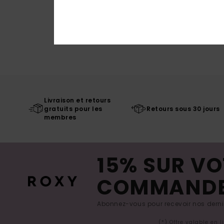
Livraison et retours
gratuits pour les
Retours sous 30 jours
membres
15% SUR VO
COMMAND
Abonnez-vous pour recevoir nos derniè
(*) Offre valable en 