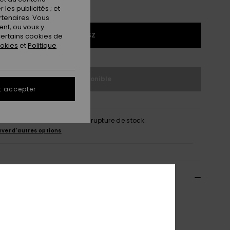
les publicités ; et
rtenaires. Vous
nt, ou vous y
1SZ
ertains cookies de
ookies
et
Politique
Indisponible
t accepter
produit est actuellement en rupture de stock.
uver d'autres options
ils & caractéristiques
 bandoulière en velours côtelé Vert Femme
ERJBP05041
Code couleur
gqm0