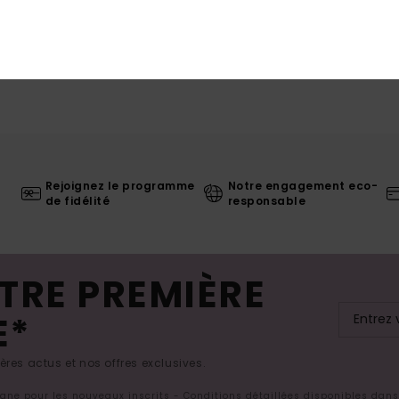
Rejoignez le programme
Notre engagement eco-
de fidélité
responsable
TRE PREMIÈRE
E*
res actus et nos offres exclusives.
ligne pour les nouveaux inscrits - Conditions détaillées disponibles dan