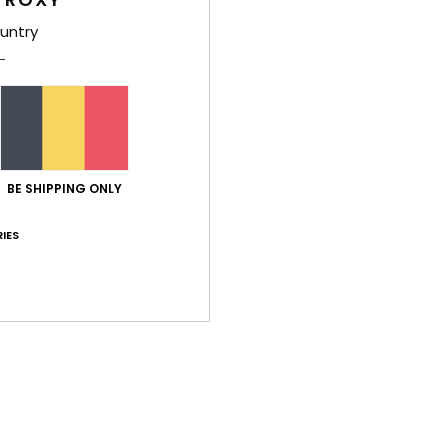
Carac
untry
M
C
1
S
C
D
BE SHIPPING ONLY
V
IES
Comp
Livr