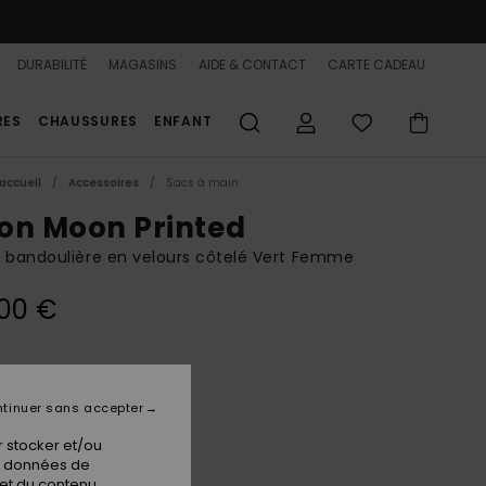
DURABILITÉ
MAGASINS
AIDE & CONTACT
CARTE CADEAU
RES
CHAUSSURES
ENFANT
accueil
Accessoires
Sacs à main
on Moon Printed
 bandoulière en velours côtelé Vert Femme
00 €
Beetle
ur
tinuer sans accepter
 stocker et/ou
os données de
 et du contenu