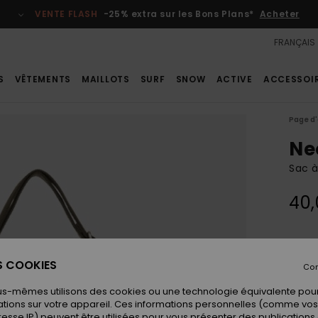
VENTE FLASH
-25% extra sur les Bons Plans*
Acheter
FRANÇAIS
S
VÊTEMENTS
MAILLOTS
SURF
SNOW
ACTIVE
ACCESSOI
Page d'
Ne
Sac à
40,
Coule
ES COOKIES
Con
us-mêmes utilisons des cookies ou une technologie équivalente pour
tions sur votre appareil. Ces informations personnelles (comme v
resse IP) peuvent être utilisées pour vous présenter des publications