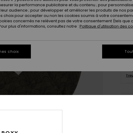
esurer la performance publicitaire et du contenu ; pour personnaliser 
leur audience ; pour développer et améliorer les produits de nos pa
 choix pour accepter ou non les cookies soumis à votre consenteme
ookies concernés ne relèvent pas de votre consentement (tels que c
ur plus d'informations, consultez notre :
Politique d'utilisation des c
mes choix
Tou
Ce 
Tro
Deta
Sac à
Style
 ROXY