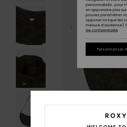
personnalisés ; pour m
en apprendre plus sur 
pouvez paramétrer vos
opposer lorsque les c
mesure d’audience). Po
de confidentialité
Personnaliser 
WELCOME TO