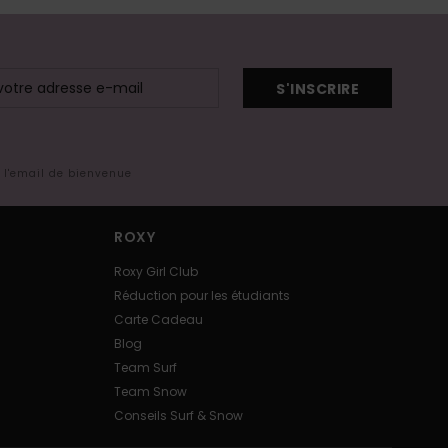
S'INSCRIRE
s l'email de bienvenue
ROXY
Roxy Girl Club
Réduction pour les étudiants
Carte Cadeau
Blog
Team Surf
Team Snow
Conseils Surf & Snow