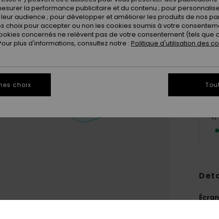
esurer la performance publicitaire et du contenu ; pour personnaliser 
leur audience ; pour développer et améliorer les produits de nos pa
 choix pour accepter ou non les cookies soumis à votre consenteme
ookies concernés ne relèvent pas de votre consentement (tels que c
ur plus d'informations, consultez notre :
Politique d'utilisation des c
mes choix
Tou
Deta
Écran
Style