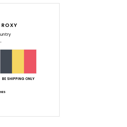
Carac
É
 ROXY
T
untry
P
G
N
Comp
BE SHIPPING ONLY
Livr
IES