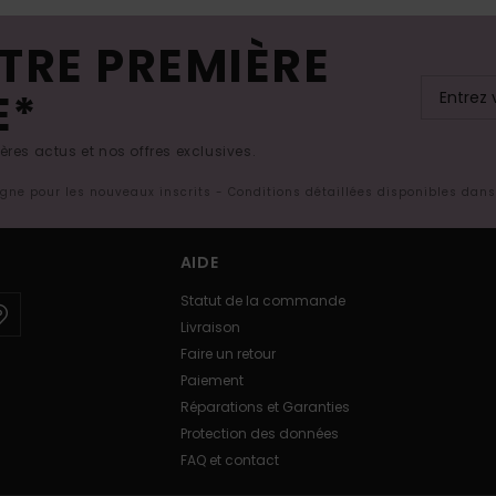
TRE PREMIÈRE
E*
res actus et nos offres exclusives.
ligne pour les nouveaux inscrits - Conditions détaillées disponibles dan
AIDE
Statut de la commande
Livraison
Faire un retour
Paiement
Réparations et Garanties
Protection des données
FAQ et contact