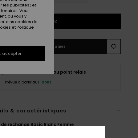
les publicités ; et
rtenaires. Vous
nt, ou vous y
1SZ
ertains cookies de
ookies
et
Politique
Ajouter au panier
t accepter
Livraison à domicile ou point relais
Prévue à partir du
11 août
ils & caractéristiques
 de rechange Basic Blanc Femme
ERJGL03008
Code couleur
wbz0