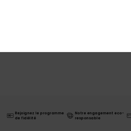
Rejoignez le programme
Notre engagement eco-
de fidélité
responsable