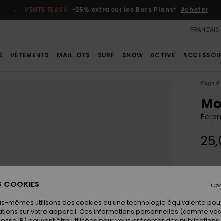
VENTE FLASH
-25% extra sur les Bons Plans*
Acheter
FRANÇAIS
S
VÊTEMENTS
MAILLOTS
SURF
SNOW
ACTIVE
ACCESSOI
Page d'
Mo
Écra
25,
Coule
ES COOKIES
Con
us-mêmes utilisons des cookies ou une technologie équivalente pour
tions sur votre appareil. Ces informations personnelles (comme v
resse IP) peuvent être utilisées pour vous présenter des publications