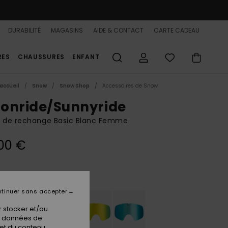
DURABILITÉ
MAGASINS
AIDE & CONTACT
CARTE CADEAU
RES
CHAUSSURES
ENFANT
accueil
Snow
Snow Shop
Accessoires de Snow
onride/Sunnyride
n de rechange Basic Blanc Femme
00 €
Clear
ur
tinuer sans accepter
 stocker et/ou
os données de
 et du contenu