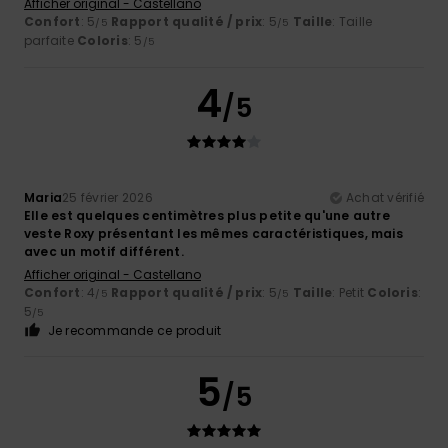
Afficher original - Castellano
Confort
: 5
Rapport qualité / prix
: 5
Taille
: Taille
/5
/5
parfaite
Coloris
: 5
/5
4
/5
Maria
25 février 2026
Achat vérifié
Elle est quelques centimètres plus petite qu'une autre
veste Roxy présentant les mêmes caractéristiques, mais
avec un motif différent.
Afficher original - Castellano
Confort
: 4
Rapport qualité / prix
: 5
Taille
: Petit
Coloris
:
/5
/5
5
/5
Je recommande ce produit
5
/5