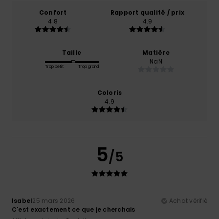
Confort
Rapport qualité / prix
4.8
4.9
Taille
Matière
NaN
Trop petit
Trop grand
Coloris
4.9
5
/5
Isabel
25 mars 2026
Achat vérifié
C'est exactement ce que je cherchais