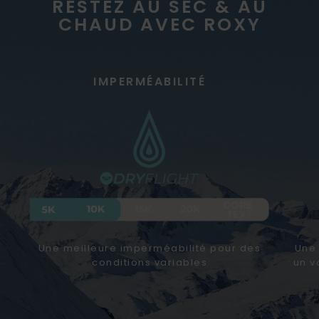
RESTEZ AU SEC & AU
CHAUD AVEC ROXY
IMPERMÉABILITÉ
Une meilleure imperméabilité pour des
Une 
conditions variables
un v