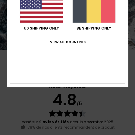
US SHIPPING ONLY
BE SHIPPING ONLY
VIEW ALL COUNTRIES
Avis clients
Note moyenne
4.8
/5
basé sur
9 avis vérifiés
depuis novembre 2025
78% de nos clients recommandent ce produit