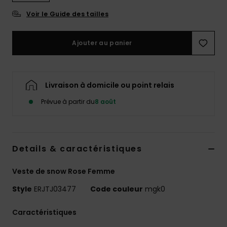
Accessoires
Voir le Guide des tailles
néoprène
Ajouter au panier
Vêtements
Accessoires
Livraison à domicile ou point relais
Prévue à partir du
8 août
Chaussures
Fitness
Details & caractéristiques
Snow
Veste de snow Rose Femme
Style
ERJTJ03477
Code couleur
mgk0
Swim
Caractéristiques