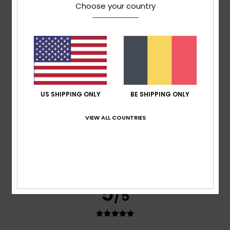
Afficher original - English
Choose your country
Confort
: 4
Rapport qualité / prix
: 5
Taille
: Taille
/5
/5
parfaite
Matière
: 5
Coloris
: 5
/5
/5
Je recommande ce produit
5
/5
US SHIPPING ONLY
BE SHIPPING ONLY
Maria
16 juin 2026
Achat vérifié
VIEW ALL COUNTRIES
Commodes
Afficher original - Castellano
Confort
: 5
Rapport qualité / prix
: 5
Taille
: Taille
/5
/5
parfaite
Matière
: 5
Coloris
: 5
/5
/5
Je recommande ce produit
5
/5