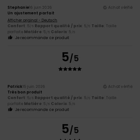
Stephanie
16 juin 2026
Achat vérifié
Un ajustement parfait
Afficher original - Deutsch
Confort
: 5
Rapport qualité / prix
: 5
Taille
: Taille
/5
/5
parfaite
Matière
: 5
Coloris
: 5
/5
/5
Je recommande ce produit
5
/5
Patrick
15 juin 2026
Achat vérifié
Très bon produit
Confort
: 5
Rapport qualité / prix
: 5
Taille
: Taille
/5
/5
parfaite
Matière
: 5
Coloris
: 5
/5
/5
Je recommande ce produit
5
/5