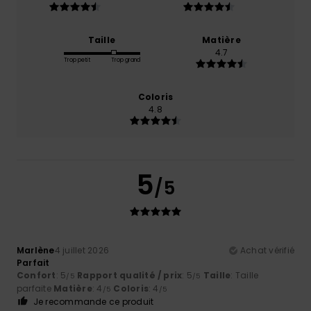
Taille
Matière
4.7
Trop petit
Trop grand
Coloris
4.8
5
/5
Marlène
4 juillet 2026
Achat vérifié
Parfait
Confort
: 5
Rapport qualité / prix
: 5
Taille
: Taille
/5
/5
parfaite
Matière
: 4
Coloris
: 4
/5
/5
Je recommande ce produit