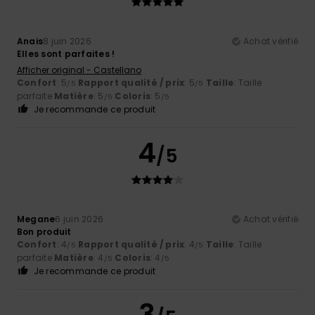
Anais
8 juin 2026
Achat vérifié
Elles sont parfaites !
Afficher original - Castellano
Confort
: 5
Rapport qualité / prix
: 5
Taille
: Taille
/5
/5
parfaite
Matière
: 5
Coloris
: 5
/5
/5
Je recommande ce produit
4
/5
Megane
6 juin 2026
Achat vérifié
Bon produit
Confort
: 4
Rapport qualité / prix
: 4
Taille
: Taille
/5
/5
parfaite
Matière
: 4
Coloris
: 4
/5
/5
Je recommande ce produit
3