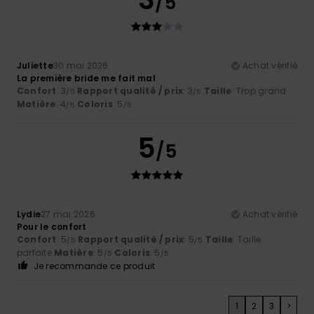
/5
Juliette
30 mai 2026
Achat vérifié
La première bride me fait mal
Confort
: 3
Rapport qualité / prix
: 3
Taille
: Trop grand
/5
/5
Matière
: 4
Coloris
: 5
/5
/5
5
/5
Lydie
27 mai 2026
Achat vérifié
Pour le confort
Confort
: 5
Rapport qualité / prix
: 5
Taille
: Taille
/5
/5
parfaite
Matière
: 5
Coloris
: 5
/5
/5
Je recommande ce produit
1
2
3
>