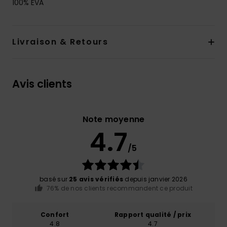
100% EVA
Livraison & Retours
Avis clients
Note moyenne
4.7
/5
basé sur
25 avis vérifiés
depuis janvier 2026
76% de nos clients recommandent ce produit
Confort
Rapport qualité / prix
4.8
4.7