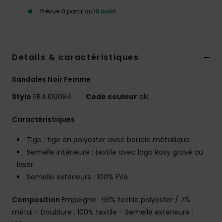
Accessoires
Prévue à partir du
10 août
néoprène
Vêtements
Details & caractéristiques
Accessoires
Sandales Noir Femme
Style
ERJL100084
Code couleur
blk
Chaussures
Caractéristiques
Fitness
Tige : tige en polyester avec boucle métallique
Semelle intérieure : textile avec logo Roxy gravé au
Snow
laser
Semelle extérieure : 100% EVA
Swim
Composition
Empeigne : 93% textile polyester / 7%
métal - Doublure : 100% textile - Semelle extérieure :