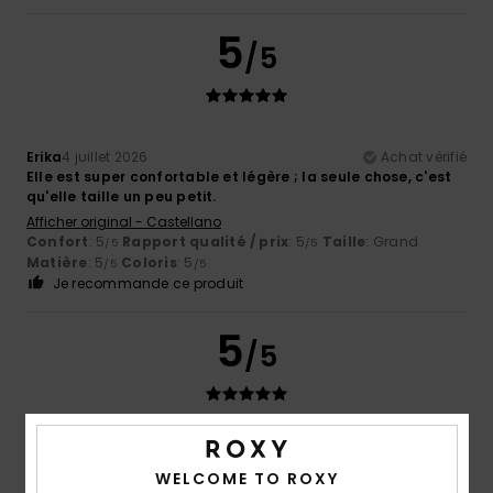
5
/5
Erika
4 juillet 2026
Achat vérifié
Elle est super confortable et légère ; la seule chose, c'est
qu'elle taille un peu petit.
Afficher original - Castellano
Confort
: 5
Rapport qualité / prix
: 5
Taille
: Grand
/5
/5
Matière
: 5
Coloris
: 5
/5
/5
Je recommande ce produit
5
/5
Fanny
22 juin 2026
Achat vérifié
comme prévu
WELCOME TO ROXY